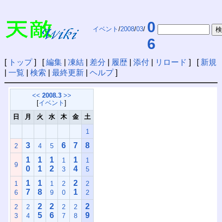
0
イベント
/
2008
/
03
/
6
[
トップ
] [
編集
|
凍結
|
差分
|
履歴
|
添付
|
リロード
] [
新規
|
一覧
|
検索
|
最終更新
|
ヘルプ
]
<<
2008.3
>>
[
イベント
]
日
月
火
水
木
金
土
1
3
6
7
8
2
4
5
1
1
1
1
1
1
9
0
1
2
4
3
5
1
1
2
1
1
2
2
7
8
1
6
9
0
2
2
2
2
2
2
2
2
5
6
9
3
4
7
8