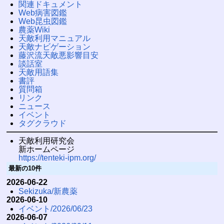
関連ドキュメント
Web病害図鑑
Web昆虫図鑑
農薬Wiki
天敵利用マニュアル
天敵ナビゲーション
藤沢流天敵悪影響目安
談話室
天敵用語集
書評
質問箱
リンク
ニュース
イベント
タグクラウド
天敵利用研究会
新ホームページ
https://tenteki-ipm.org/
最新の10件
2026-06-22
Sekizuka/新農薬
2026-06-10
イベント/2026/06/23
2026-06-07