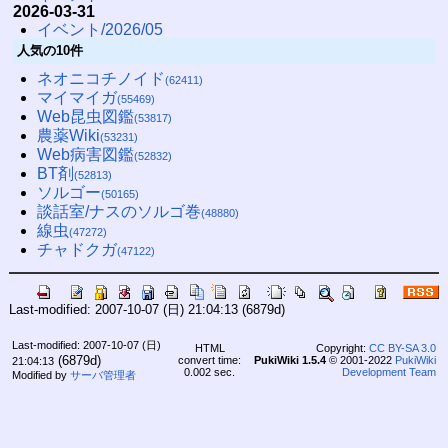
2026-03-31
イベント/2026/05
人気の10件
ネオニコチノイド
(62411)
マイマイガ
(55469)
Web昆虫図鑑
(53817)
農薬Wiki
(53231)
Web病害図鑑
(52832)
BT剤
(52813)
ソルゴー
(50165)
談話室/ナスのソルゴ巻
(48880)
線虫
(47272)
チャドクガ
(47122)
Last-modified: 2007-10-07 (日) 21:04:13
(6879d)
Last-modified: 2007-10-07 (日)
HTML
Copyright:
CC BY-SA 3.0
(6879d)
convert time:
PukiWiki 1.5.4
© 2001-2022
PukiWiki
21:04:13
0.002 sec.
Development Team
Modified by
サーバ管理者