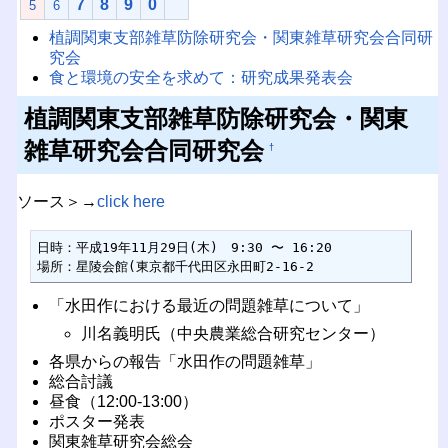
7
8
9
0
5
6
植調関東支部雑草防除研究会・関東雑草研究会合同研
究会
食と環境の安全を求めて：研究成果発表会
植調関東支部雑草防除研究会・関東
雑草研究会合同研究会
†
ソース＞→
click here
日時：平成19年11月29日(木)　9:30 〜 16:20

場所：星陵会館(東京都千代田区永田町2-16-2
「水田作における最近の問題雑草について」
川名義明氏（中央農業総合研究センター）
各県からの報告「水田作の問題雑草」
総合討議
昼食（12:00-13:00）
ポスター発表
関東雑草研究会総会