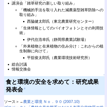
講演会「雑草研究の新しい取り組み」
「機械的手法を取り入れた減農薬型雑草防除への
取り組み」
西脇健太郎氏（東北農業研究センター）
「生体情報としてのバイオフォトンとその利用技
術」
伊代住浩幸氏（静岡県農業試験場）
「外来植物と在来植物の住み分け：これからの植
生制御に向けて」
平舘俊太郎氏（農業環境技術研究所）
総合討議
情報交換会
↑
食と環境の安全を求めて：研究成果
発表会
†
ソース＞→
農業と環境 Ｎｏ．９０ (2007.10)