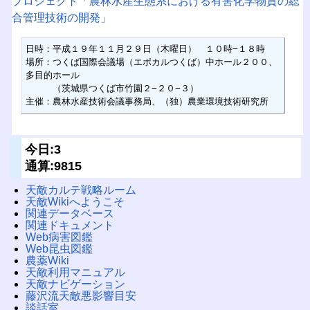
プロジェクト「農林水産生態系における有害化学物質の総
合管理技術の開発」
日時：平成１９年１１月２９日（木曜日）　１０時−１８時

場所：つくば国際会議場（エポカルつくば）中ホール２００、
多目的ホール

　　　（茨城県つくば市竹園２−２０−３）

主催：農林水産技術会議事務局、（独）農業環境技術研究所
今日:3
通算:9815
天敵カルテ戦略ルーム
天敵Wikiへようこそ
関連データベース
関連ドキュメント
Web病害図鑑
Web昆虫図鑑
農薬Wiki
天敵利用マニュアル
天敵ナビゲーション
藤沢流天敵悪影響目安
談話室