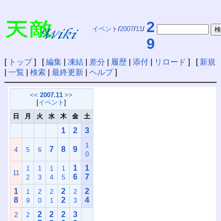
2
イベント
/
2007
/
11
/
9
[
トップ
] [
編集
|
凍結
|
差分
|
履歴
|
添付
|
リロード
] [
新規
|
一覧
|
検索
|
最終更新
|
ヘルプ
]
<<
2007.11
>>
[
イベント
]
日
月
火
水
木
金
土
1
2
3
1
7
8
9
4
5
6
0
1
1
1
1
1
1
11
6
7
2
3
4
5
1
2
2
1
2
2
2
8
2
4
9
0
1
3
2
2
2
3
2
2