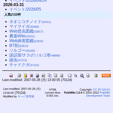
イベント/2026/04/24
2026-03-31
イベント/2026/05
人気の10件
ネオニコチノイド
(62411)
マイマイガ
(55469)
Web昆虫図鑑
(53817)
農薬Wiki
(53231)
Web病害図鑑
(52832)
BT剤
(52813)
ソルゴー
(50165)
談話室/ナスのソルゴ巻
(48880)
線虫
(47272)
チャドクガ
(47122)
Last-modified: 2007-05-28 (月) 13:00:05
(7012d)
Last-modified: 2007-05-28 (月)
HTML
Copyright:
CC BY-SA 3.0
(7012d)
convert time:
PukiWiki 1.5.4
© 2001-2022
PukiWiki
13:00:05
0.002 sec.
Development Team
Modified by
サーバ管理者