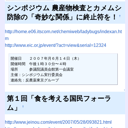
シンポジウム 農産物検査とカメムシ
防除の「奇妙な関係」に終止符を！
†
http://home.e06.itscom.net/chemiweb/ladybugs/indexan.ht
m
http://www.eic.or.jp/event/?act=view&serial=12324
開催日　　２００７年月６月１４日（木） 

開催時間　午後１時３０分〜４時 

場所　　　参議院議員会館第一会議室

主催：シンポジウム実行委員会

連絡先：反農薬東京グループ
↑
第１回「食を考える国民フォーラ
ム」
†
http://www.jeinou.com/event/2007/05/28/093821.html