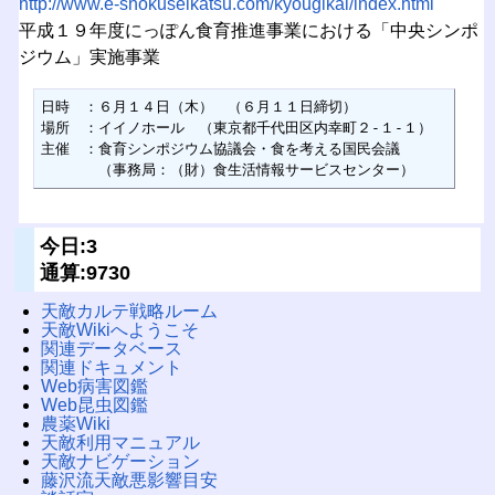
http://www.e-shokuseikatsu.com/kyougikai/index.html
平成１９年度にっぽん食育推進事業における「中央シンポ
ジウム」実施事業
日時　：６月１４日（木）　（６月１１日締切）

場所　：イイノホール　（東京都千代田区内幸町２‐１‐１）

主催　：食育シンポジウム協議会・食を考える国民会議

　　　　（事務局：（財）食生活情報サービスセンター）
今日:3
通算:9730
天敵カルテ戦略ルーム
天敵Wikiへようこそ
関連データベース
関連ドキュメント
Web病害図鑑
Web昆虫図鑑
農薬Wiki
天敵利用マニュアル
天敵ナビゲーション
藤沢流天敵悪影響目安