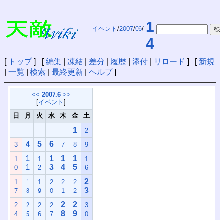
1
イベント
/
2007
/
06
/
4
[
トップ
] [
編集
|
凍結
|
差分
|
履歴
|
添付
|
リロード
] [
新規
|
一覧
|
検索
|
最終更新
|
ヘルプ
]
<<
2007.6
>>
[
イベント
]
日
月
火
水
木
金
土
1
2
4
5
6
3
7
8
9
1
1
1
1
1
1
1
1
3
4
5
0
2
6
2
1
1
1
2
2
2
3
7
8
9
0
1
2
2
2
2
2
2
2
3
8
9
4
5
6
7
0