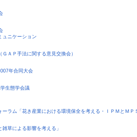
会
会
ミュニケーション
（ＧＡＰ手法に関する意見交換会）
007年合同大会
化学生態学会議
ォーラム「花き産業における環境保全を考える・ＩＰＭとＭＰ
と雑草による影響を考える」