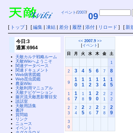
イベント
/
2007
/
09
[
トップ
] [
編集
|
凍結
|
差分
|
履歴
|
添付
|
リロード
] [
新
<<
2007.9
>>
今日:3
[
イベント
]
通算:6964
日
月
火
水
木
金
土
天敵カルテ戦略ルーム
天敵Wikiへようこそ
1
関連データベース
関連ドキュメント
3
4
5
6
8
2
7
Web病害図鑑
Web昆虫図鑑
1
1
1
1
1
1
9
農薬Wiki
0
1
2
3
4
5
天敵利用マニュアル
天敵ナビゲーション
1
1
2
1
1
2
2
藤沢流天敵悪影響目安
7
9
0
6
8
1
2
談話室
天敵用語集
2
2
2
2
2
2
2
書評
5
7
9
3
4
6
8
質問箱
リンク
3
ニュース
0
イベント
タグクラウド