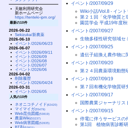
イベント/2007/09/29
天敵利用研究会
Wiki小話/Vol.8 - イ
新ホームページ
第２１回「化学物質と
https://tenteki-ipm.org/
園芸学会 平成19年度
最新の10件
2026-06-22
イベント/2007/09/27
Sekizuka/新農薬
生物多様性研究領域セ
2026-06-10
イベント/2026/06/23
イベント/2007/09/25
2026-06-07
イベント/2026/09/11
遺伝子組換え農作物に
イベント/2026/09
イベント/2026/08
イベント/2007/09/20
イベント/2026/07
イベント/2026/06
第２４回農薬環境動態
2026-04-02
削除履歴
イベント/2007/09/19
イベント/2026/04/24
第７回有機化学物質研
2026-03-31
イベント/2026/05
イベント/2007/09/17
人気の10件
国際農業ジャーナリス
ネオニコチノイド
(62420)
マイマイガ
(55479)
イベント/2007/09/15
Web昆虫図鑑
(53819)
農薬Wiki
停電に伴うサービスの
(53237)
Web病害図鑑
(52835)
第1回 植物病害診断
BT剤
(52821)