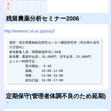
3
1
残留農薬分析セミナー2006
†
http://wwwsoc.nii.ac.jp/pssj2/
場所：埼玉県農林総合研究センター園芸研究所（埼玉県久喜市
六万部91）

参加募集人員：両開催場所共に30名

参加費：農薬学会員；10,000円、非学会員；23,000円

セミナー時間予定：

　　　　　受付開始； 9:30

　　　　　講義；　　10:00-12:00

　　　　　実験；　　13:00-16:00

　　　　　総合討論；16:00-17:00
↑
定期保守(管理者体調不良のため延期)
†