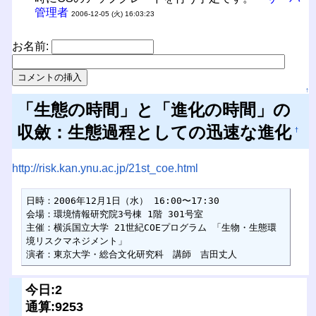
管理者
2006-12-05 (火) 16:03:23
お名前:
↑
「生態の時間」と「進化の時間」の
収斂：生態過程としての迅速な進化
†
http://risk.kan.ynu.ac.jp/21st_coe.html
日時：2006年12月1日（水） 16:00〜17:30

会場：環境情報研究院3号棟 1階 301号室

主催：横浜国立大学 21世紀COEプログラム 「生物・生態環
境リスクマネジメント」

演者：東京大学・総合文化研究科　講師　吉田丈人
今日:2
通算:9253