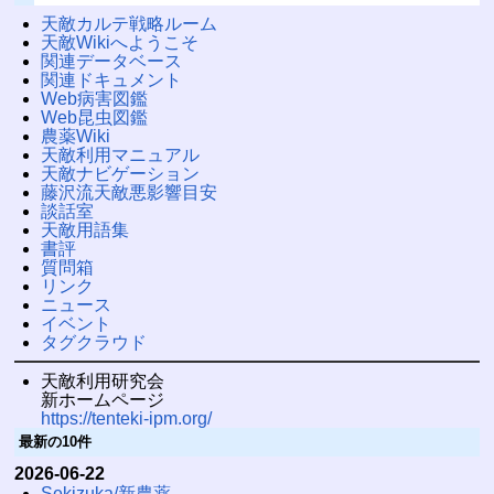
天敵カルテ戦略ルーム
天敵Wikiへようこそ
関連データベース
関連ドキュメント
Web病害図鑑
Web昆虫図鑑
農薬Wiki
天敵利用マニュアル
天敵ナビゲーション
藤沢流天敵悪影響目安
談話室
天敵用語集
書評
質問箱
リンク
ニュース
イベント
タグクラウド
天敵利用研究会
新ホームページ
https://tenteki-ipm.org/
最新の10件
2026-06-22
Sekizuka/新農薬