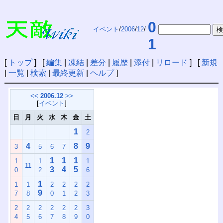
0
イベント
/
2006
/
12
/
1
[
トップ
] [
編集
|
凍結
|
差分
|
履歴
|
添付
|
リロード
] [
新規
|
一覧
|
検索
|
最終更新
|
ヘルプ
]
<<
2006.12
>>
[
イベント
]
日
月
火
水
木
金
土
1
2
4
8
9
3
5
6
7
1
1
1
1
1
1
11
3
4
5
0
2
6
1
1
1
2
2
2
2
9
7
8
0
1
2
3
2
2
2
2
2
2
3
4
5
6
7
8
9
0