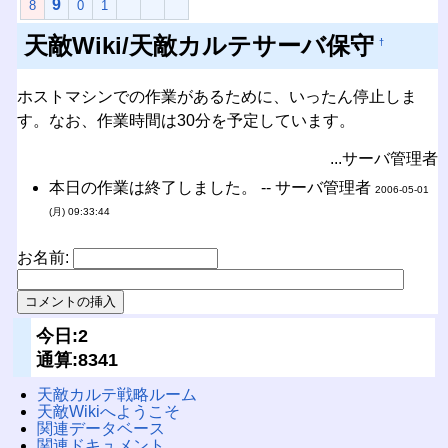
9
8
0
1
天敵Wiki/天敵カルテサーバ保守
†
ホストマシンでの作業があるために、いったん停止しま
す。なお、作業時間は30分を予定しています。
...サーバ管理者
本日の作業は終了しました。 -- サーバ管理者
2006-05-01
(月) 09:33:44
お名前:
今日:2
通算:8341
天敵カルテ戦略ルーム
天敵Wikiへようこそ
関連データベース
関連ドキュメント