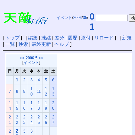
0
イベント
/
2006
/
05
/
1
[
トップ
] [
編集
|
凍結
|
差分
|
履歴
|
添付
|
リロード
] [
新規
|
一覧
|
検索
|
最終更新
|
ヘルプ
]
<<
2006.5
>>
[
イベント
]
日
月
火
水
木
金
土
1
2
3
4
5
6
1
1
1
7
8
9
11
0
2
3
1
1
1
1
1
1
2
4
5
6
7
8
9
0
2
2
2
2
2
2
2
1
2
3
4
5
6
7
2
2
3
3