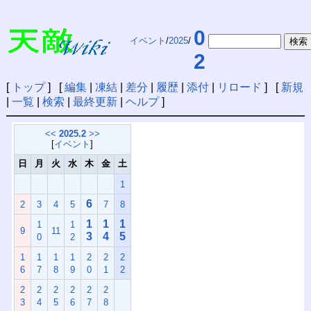
0
イベント
/
2025
/
2
[
トップ
] [
編集
|
凍結
|
差分
|
履歴
|
添付
|
リロード
] [
新規
|
一覧
|
検索
|
最終更新
|
ヘルプ
]
<<
2025.2
>>
[
イベント
]
日
月
火
水
木
金
土
1
6
2
3
4
5
7
8
1
1
1
1
1
9
11
3
4
5
0
2
1
1
1
1
2
2
2
6
7
8
9
0
1
2
2
2
2
2
2
2
3
4
5
6
7
8