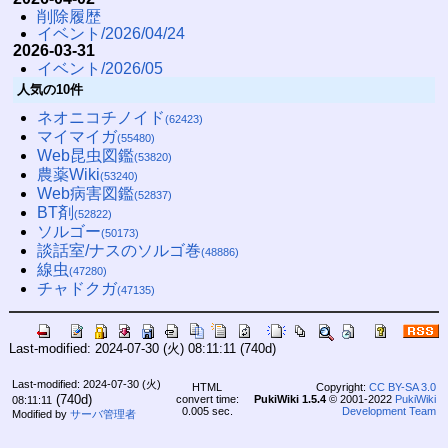
削除履歴
イベント/2026/04/24
2026-03-31
イベント/2026/05
人気の10件
ネオニコチノイド
(62423)
マイマイガ
(55480)
Web昆虫図鑑
(53820)
農薬Wiki
(53240)
Web病害図鑑
(52837)
BT剤
(52822)
ソルゴー
(50173)
談話室/ナスのソルゴ巻
(48886)
線虫
(47280)
チャドクガ
(47135)
Last-modified: 2024-07-30 (火) 08:11:11
(740d)
Last-modified: 2024-07-30 (火)
HTML
Copyright:
CC BY-SA 3.0
(740d)
convert time:
PukiWiki 1.5.4
© 2001-2022
PukiWiki
08:11:11
0.005 sec.
Development Team
Modified by
サーバ管理者