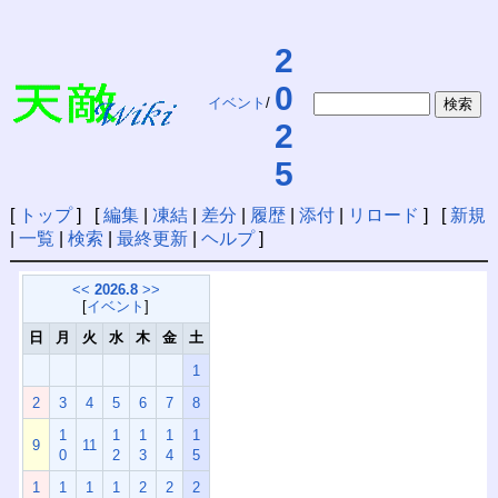
2
0
イベント
/
2
5
[
トップ
] [
編集
|
凍結
|
差分
|
履歴
|
添付
|
リロード
] [
新規
|
一覧
|
検索
|
最終更新
|
ヘルプ
]
<<
2026.8
>>
[
イベント
]
日
月
火
水
木
金
土
1
2
3
4
5
6
7
8
1
1
1
1
1
9
11
0
2
3
4
5
1
1
1
1
2
2
2