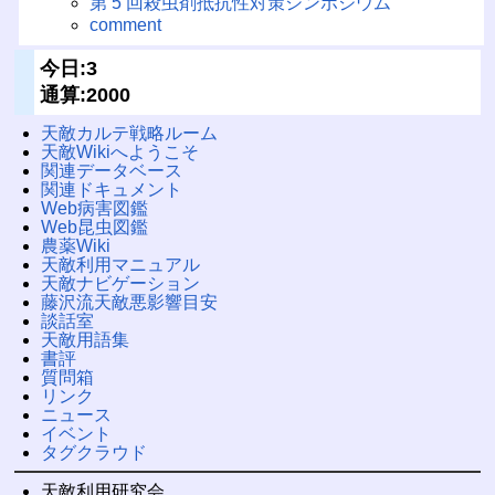
第 5 回殺虫剤抵抗性対策シンポジウム
comment
今日:3
通算:2000
天敵カルテ戦略ルーム
天敵Wikiへようこそ
関連データベース
関連ドキュメント
Web病害図鑑
Web昆虫図鑑
農薬Wiki
天敵利用マニュアル
天敵ナビゲーション
藤沢流天敵悪影響目安
談話室
天敵用語集
書評
質問箱
リンク
ニュース
イベント
タグクラウド
天敵利用研究会