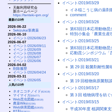
イベント/2019/03/29
天敵利用研究会
イネ稲こうじ病の薬剤
新ホームページ
comment
https://tenteki-ipm.org/
最新の10件
イベント/2019/03/26
2026-06-22
第63回日本応用動物昆
Sekizuka/新農薬
特別小集会「農業生産
2026-06-10
イベント/2026/06/23
イベント/2019/03/25
2026-06-07
イベント/2026/09/11
第63回日本応用動物昆
イベント/2026/09
応動昆シンポジウム「昆
イベント/2026/08
イベント/2026/07
イベント/2019/03/21
イベント/2026/06
2026-04-02
第 29 回 殺菌剤耐性
削除履歴
イベント/2026/04/24
イベント/2019/03/20
2026-03-31
イベント/2026/05
第 19 回植物病原菌類
人気の10件
イベント/2019/03/17
ネオニコチノイド
(62419)
第３回 植物病理を紡ぐ
マイマイガ
(55477)
Web昆虫図鑑
(53819)
イベント/2019/03/15
農薬Wiki
(53236)
Web病害図鑑
(52835)
平成30年度 植調関東
BT剤
(52821)