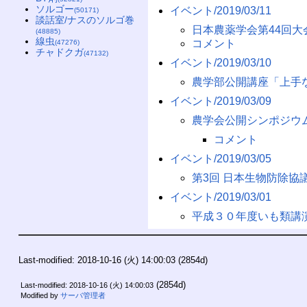
ソルゴー
イベント/2019/03/11
(50171)
談話室/ナスのソルゴ巻
日本農薬学会第44回大
(48885)
線虫
コメント
(47276)
チャドクガ
(47132)
イベント/2019/03/10
農学部公開講座「上手
イベント/2019/03/09
農学会公開シンポジウ
コメント
イベント/2019/03/05
第3回 日本生物防除協
イベント/2019/03/01
平成３０年度いも類講
Last-modified: 2018-10-16 (火) 14:00:03
(2854d)
(2854d)
Last-modified: 2018-10-16 (火) 14:00:03
Modified by
サーバ管理者