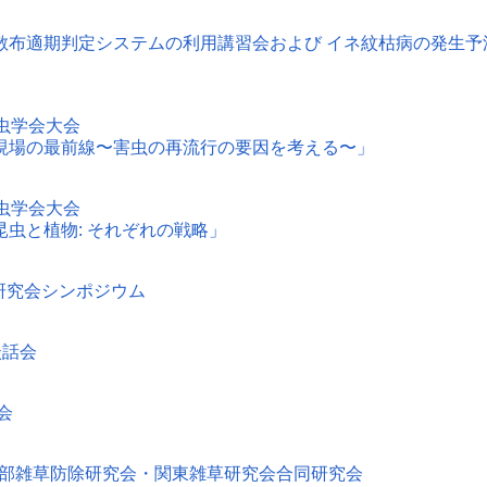
散布適期判定システムの利用講習会および イネ紋枯病の発生
虫学会大会
現場の最前線〜害虫の再流行の要因を考える〜」
虫学会大会
虫と植物: それぞれの戦略」
菌研究会シンポジウム
談話会
会
支部雑草防除研究会・関東雑草研究会合同研究会