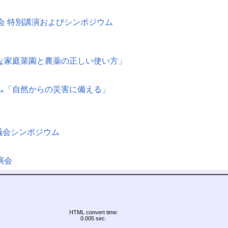
会 特別講演およびシンポジウム
な家庭菜園と農薬の正しい使い方」
ム「自然からの災害に備える」
議会シンポジウム
演会
HTML convert time:
0.005 sec.