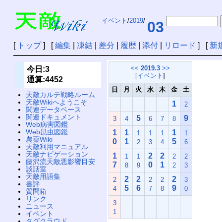
イベント
/
2019
/
03
[
トップ
] [
編集
|
凍結
|
差分
|
履歴
|
添付
|
リロード
] [
新
<<
2019.3
>>
今日:3
[
イベント
]
通算:4452
日
月
火
水
木
金
土
天敵カルテ戦略ルーム
天敵Wikiへようこそ
1
2
関連データベース
関連ドキュメント
5
9
3
4
6
7
8
Web病害図鑑
Web昆虫図鑑
1
1
1
1
1
1
1
農薬Wiki
0
1
5
2
3
4
6
天敵利用マニュアル
天敵ナビゲーション
1
2
2
1
1
2
2
藤沢流天敵悪影響目安
7
0
1
8
9
2
3
談話室
天敵用語集
2
2
2
2
2
2
3
書評
5
6
9
4
7
8
0
質問箱
リンク
3
ニュース
1
イベント
タグクラウド