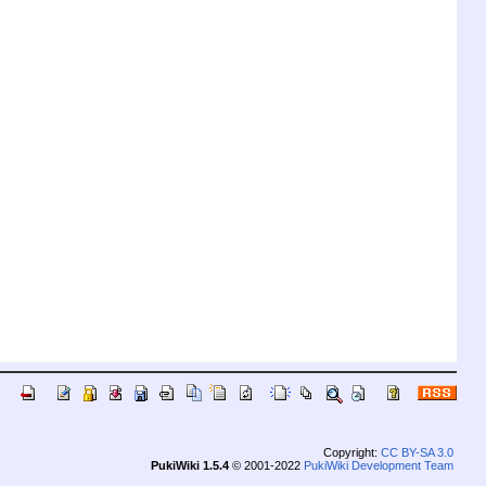
Copyright:
CC BY-SA 3.0
PukiWiki 1.5.4
© 2001-2022
PukiWiki Development Team