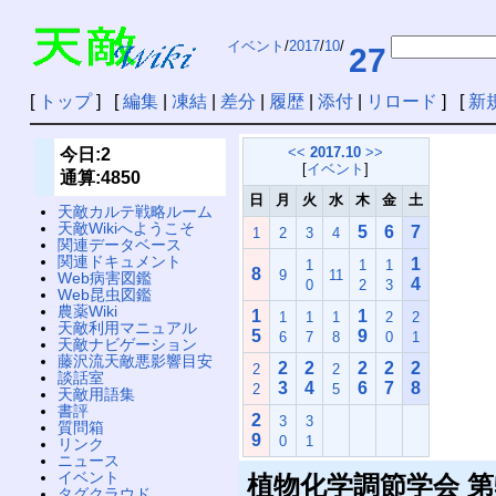
イベント
/
2017
/
10
/
27
[
トップ
] [
編集
|
凍結
|
差分
|
履歴
|
添付
|
リロード
] [
新
<<
2017.10
>>
今日:2
[
イベント
]
通算:4850
日
月
火
水
木
金
土
天敵カルテ戦略ルーム
天敵Wikiへようこそ
5
6
7
1
2
3
4
関連データベース
関連ドキュメント
1
1
1
1
8
9
11
Web病害図鑑
4
0
2
3
Web昆虫図鑑
農薬Wiki
1
1
1
1
1
2
2
天敵利用マニュアル
5
9
6
7
8
0
1
天敵ナビゲーション
藤沢流天敵悪影響目安
2
2
2
2
2
2
2
談話室
3
4
6
7
8
2
5
天敵用語集
書評
2
3
3
質問箱
9
0
1
リンク
ニュース
イベント
植物化学調節学会 第
タグクラウド