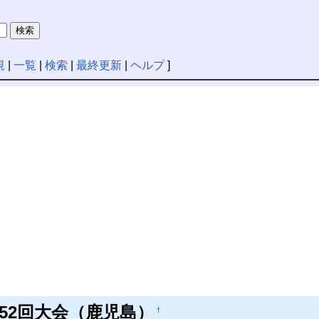
規
|
一覧
|
検索
|
最終更新
|
ヘルプ
]
52回大会（鹿児島）
†