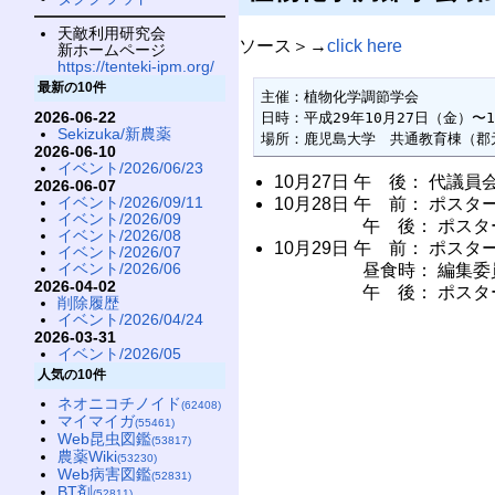
天敵利用研究会
ソース＞→
click here
新ホームページ
https://tenteki-ipm.org/
最新の10件
主催：植物化学調節学会

2026-06-22
日時：平成29年10月27日（金）〜1
Sekizuka/新農薬
場所：鹿児島大学　共通教育棟（郡
2026-06-10
イベント/2026/06/23
10月27日 午 後： 代議員
2026-06-07
イベント/2026/09/11
10月28日 午 前： ポス
イベント/2026/09
午 後： ポスター口頭
イベント/2026/08
10月29日 午 前： ポス
イベント/2026/07
イベント/2026/06
昼食時： 編集委
2026-04-02
午 後： ポスター討論
削除履歴
イベント/2026/04/24
2026-03-31
イベント/2026/05
人気の10件
ネオニコチノイド
(62408)
マイマイガ
(55461)
Web昆虫図鑑
(53817)
農薬Wiki
(53230)
Web病害図鑑
(52831)
BT剤
(52811)