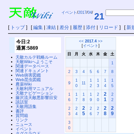
イベント
/
2017
/
04
/
21
[
トップ
] [
編集
|
凍結
|
差分
|
履歴
|
添付
|
リロード
] [
新
<<
2017.4
>>
今日:2
[
イベント
]
通算:5869
日
月
火
水
木
金
土
天敵カルテ戦略ルーム
天敵Wikiへようこそ
1
関連データベース
関連ドキュメント
2
3
4
5
6
7
8
Web病害図鑑
Web昆虫図鑑
1
1
1
1
1
9
11
農薬Wiki
0
2
3
4
5
天敵利用マニュアル
天敵ナビゲーション
2
1
1
1
1
2
2
藤沢流天敵悪影響目安
1
6
7
8
9
0
2
談話室
天敵用語集
2
2
2
2
2
2
2
書評
5
8
9
3
4
6
7
質問箱
リンク
3
ニュース
0
イベント
タグクラウド