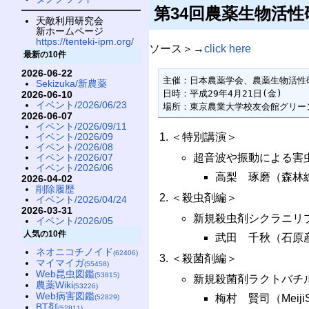
第34回農薬生物活性
天敵利用研究会
新ホームページ
https://tenteki-ipm.org/
ソース＞→
click here
最新の10件
2026-06-22
主催：日本農薬学会、農薬生物活性研
Sekizuka/新農薬
日時：平成29年4月21日(金)

2026-06-10
イベント/2026/06/23
場所：東京農業大学校友会館グリー
2026-06-07
イベント/2026/09/11
イベント/2026/09
＜特別講演＞
イベント/2026/08
イベント/2026/07
超音波や振動による害
イベント/2026/06
高梨 琢磨（森林
2026-04-02
削除履歴
＜殺虫剤編＞
イベント/2026/04/24
2026-03-31
新規殺虫剤シクラニリ
イベント/2026/05
人気の10件
武田 千秋（石原
ネオニコチノイド
(62406)
＜殺菌剤編＞
マイマイガ
(55458)
Web昆虫図鑑
(53815)
新規殺菌剤ラクトバチ
農薬Wiki
(53226)
Web病害図鑑
梅村 賢司（Meiji
(52829)
BT剤
(52811)