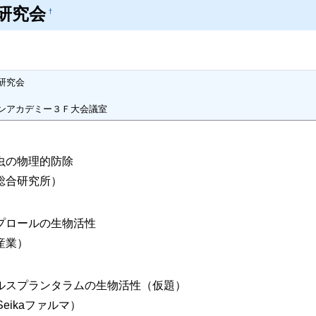
研究会
†
究会

ンアカデミー３Ｆ大会議室
虫の物理的防除
総合研究所）
プロールの生物活性
産業）
ルスプランタラムの生物活性（仮題）
Seikaファルマ）