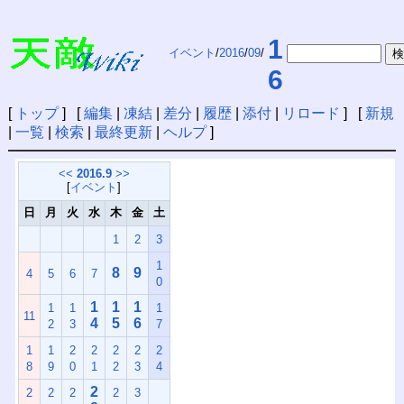
1
イベント
/
2016
/
09
/
6
[
トップ
] [
編集
|
凍結
|
差分
|
履歴
|
添付
|
リロード
] [
新規
|
一覧
|
検索
|
最終更新
|
ヘルプ
]
<<
2016.9
>>
[
イベント
]
日
月
火
水
木
金
土
1
2
3
1
8
9
4
5
6
7
0
1
1
1
1
1
1
11
4
5
6
2
3
7
1
1
2
2
2
2
2
8
9
0
1
2
3
4
2
2
2
2
2
3