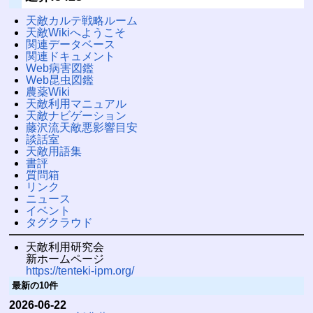
天敵カルテ戦略ルーム
天敵Wikiへようこそ
関連データベース
関連ドキュメント
Web病害図鑑
Web昆虫図鑑
農薬Wiki
天敵利用マニュアル
天敵ナビゲーション
藤沢流天敵悪影響目安
談話室
天敵用語集
書評
質問箱
リンク
ニュース
イベント
タグクラウド
天敵利用研究会
新ホームページ
https://tenteki-ipm.org/
最新の10件
2026-06-22