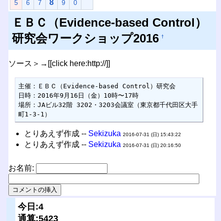
8
5
6
7
9
0
ＥＢＣ（Evidence-based Control）
研究会ワークショップ2016
†
ソース＞→[[click here:http://]]
主催：ＥＢＣ（Evidence-based Control）研究会

日時：2016年9月16日（金）10時〜17時

場所：JAビル32階 3202・3203会議室（東京都千代田区大手
町1-3-1）
とりあえず作成 --
Sekizuka
2016-07-31 (日) 15:43:22
とりあえず作成 --
Sekizuka
2016-07-31 (日) 20:16:50
お名前:
今日:4
通算:5423