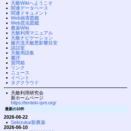
天敵Wikiへようこそ
関連データベース
関連ドキュメント
Web病害図鑑
Web昆虫図鑑
農薬Wiki
天敵利用マニュアル
天敵ナビゲーション
藤沢流天敵悪影響目安
談話室
天敵用語集
書評
質問箱
リンク
ニュース
イベント
タグクラウド
天敵利用研究会
新ホームページ
https://tenteki-ipm.org/
最新の10件
2026-06-22
Sekizuka/新農薬
2026-06-10