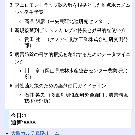
フェロモントラップ誘殺数を根拠とした斑点米カメム
シの発生予察
高橋 明彦（中央農研北陸研究センター）
新規殺菌剤ピリベンカルブの特長と効果的な使い方
貴田 健一（クミアイ化学工業株式会社 研究開発
部）
病害防除の科学的根拠を創出するためのデータマイニ
ング
川口 章（岡山県農林水産総合センター農業研究
所）
耐性菌対策のための薬剤使用ガイドライン
石井 英夫 （殺菌剤耐性菌研究会顧問，農業環境
技術研究所）
今日:1
通算:6638
天敵カルテ戦略ルーム