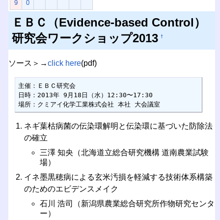
9
0
ＥＢＣ（Evidence-based Control）
研究会ワークショップ2013
†
ソース＞→
click here
(pdf)
主催：ＥＢＣ研究会

日時：2013年 9月18日（水）12:30〜17:30

場所：クミアイ化学工業株式会社 本社 大会議室
ネギ葉枯病菌の伝染環解明と伝染環に基づいた防除法
の確立
三澤 知央（北海道立総合研究機構 道南農業試験
場）
イネ墨黒穂病による玄米汚損を軽減する技術体系構築
のためのエビデンスメイク
石川 浩司（新潟県農業総合研究所作物研究センタ
ー）