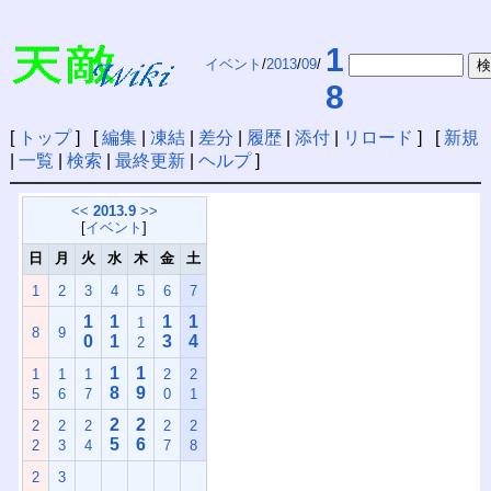
1
イベント
/
2013
/
09
/
8
[
トップ
] [
編集
|
凍結
|
差分
|
履歴
|
添付
|
リロード
] [
新規
|
一覧
|
検索
|
最終更新
|
ヘルプ
]
<<
2013.9
>>
[
イベント
]
日
月
火
水
木
金
土
1
2
3
4
5
6
7
1
1
1
1
1
8
9
0
1
3
4
2
1
1
1
1
1
2
2
8
9
5
6
7
0
1
2
2
2
2
2
2
2
5
6
2
3
4
7
8
2
3