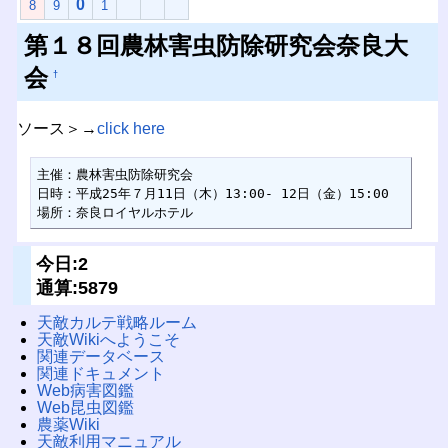
0
8
9
1
第１８回農林害虫防除研究会奈良大
会
†
ソース＞→
click here
主催：農林害虫防除研究会

日時：平成25年７月11日（木）13:00- 12日（金）15:00

場所：奈良ロイヤルホテル
今日:2
通算:5879
天敵カルテ戦略ルーム
天敵Wikiへようこそ
関連データベース
関連ドキュメント
Web病害図鑑
Web昆虫図鑑
農薬Wiki
天敵利用マニュアル