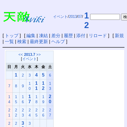
1
イベント
/
2013
/
07
/
2
[
トップ
] [
編集
|
凍結
|
差分
|
履歴
|
添付
|
リロード
] [
新規
|
一覧
|
検索
|
最終更新
|
ヘルプ
]
<<
2013.7
>>
[
イベント
]
日
月
火
水
木
金
土
1
4
5
2
3
6
1
1
1
1
7
8
9
1
2
0
3
1
2
1
1
1
1
1
7
0
4
5
6
8
9
2
2
2
2
2
2
2
1
2
3
4
5
6
7
3
2
2
3