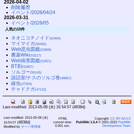
2026-04-02
削除履歴
イベント/2026/04/24
2026-03-31
イベント/2026/05
人気の10件
ネオニコチノイド
(62404)
マイマイガ
(55450)
Web昆虫図鑑
(53809)
農薬Wiki
(53217)
Web病害図鑑
(52821)
BT剤
(52807)
ソルゴー
(50145)
談話室/ナスのソルゴ巻
(48867)
線虫
(47264)
チャドクガ
(47115)
Last-modified: 2013-05-08 (水) 16:54:57
(4838d)
Last-modified: 2013-05-08 (水)
HTML
Copyright:
CC BY-SA 3.0
(4838d)
convert time:
PukiWiki 1.5.4
© 2001-2022
PukiWiki
16:54:57
0.001 sec.
Development Team
Modified by
サーバ管理者