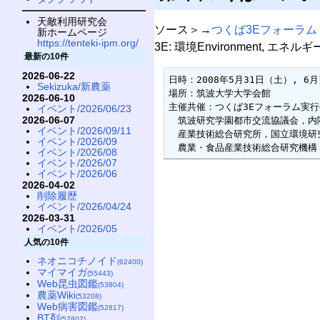
天敵利用研究会
ソース＞→
つくば3Eフォーラム
新ホームページ
https://tenteki-ipm.org/
3E: 環境Environment, エネルギー
最新の10件
2026-06-22
日時：2008年5月31日（土）, 6月
Sekizuka/新農薬
場所：筑波大学大学会館

2026-06-10
主催共催：つくば3Eフォーラム実行
イベント/2026/06/23
2026-06-07
　筑波研究学園都市交流協議会，内閣
イベント/2026/09/11
　産業技術総合研究所，国立環境研
イベント/2026/09
　農業・食品産業技術総合研究機構
イベント/2026/08
イベント/2026/07
イベント/2026/06
2026-04-02
削除履歴
イベント/2026/04/24
2026-03-31
イベント/2026/05
人気の10件
ネオニコチノイド
(62400)
マイマイガ
(55443)
Web昆虫図鑑
(53804)
農薬Wiki
(53208)
Web病害図鑑
(52817)
BT剤
(52802)