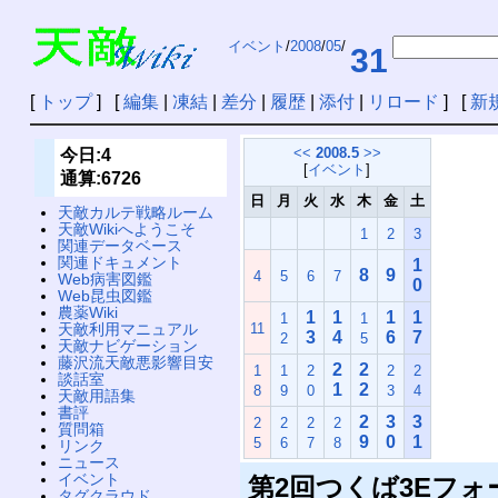
イベント
/
2008
/
05
/
31
[
トップ
] [
編集
|
凍結
|
差分
|
履歴
|
添付
|
リロード
] [
新
<<
2008.5
>>
今日:4
[
イベント
]
通算:6726
日
月
火
水
木
金
土
天敵カルテ戦略ルーム
天敵Wikiへようこそ
1
2
3
関連データベース
関連ドキュメント
1
8
9
4
5
6
7
Web病害図鑑
0
Web昆虫図鑑
農薬Wiki
1
1
1
1
1
1
11
天敵利用マニュアル
3
4
6
7
2
5
天敵ナビゲーション
藤沢流天敵悪影響目安
2
2
1
1
2
2
2
談話室
1
2
8
9
0
3
4
天敵用語集
書評
2
3
3
2
2
2
2
質問箱
9
0
1
5
6
7
8
リンク
ニュース
イベント
第2回つくば3Eフォ
タグクラウド