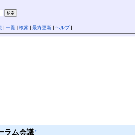
規
|
一覧
|
検索
|
最終更新
|
ヘルプ
]
ーラム会議
†