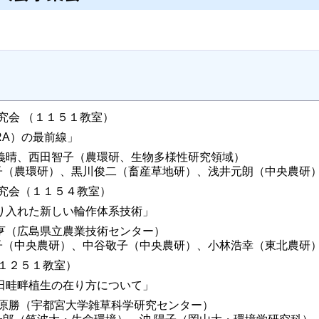
究会 （１１５１教室）
RA）の最前線」
義晴、西田智子（農環研、生物多様性研究領域）
智子（農環研）、黒川俊二（畜産草地研）、浅井元朗（中央農研
研究会（１１５４教室）
り入れた新しい輪作体系技術」
亨（広島県立農業技術センター）
知子（中央農研）、中谷敬子（中央農研）、小林浩幸（東北農研
１２５１教室）
田畦畔植生の在り方について」
笠原勝（宇都宮大学雑草科学研究センター）