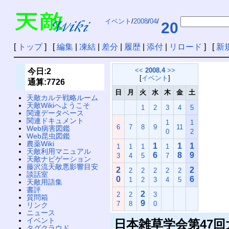
イベント
/
2008
/
04
/
20
[
トップ
] [
編集
|
凍結
|
差分
|
履歴
|
添付
|
リロード
] [
新
<<
2008.4
>>
今日:2
[
イベント
]
通算:7726
日
月
火
水
木
金
土
天敵カルテ戦略ルーム
天敵Wikiへようこそ
1
2
3
4
5
関連データベース
関連ドキュメント
1
1
6
7
8
9
11
Web病害図鑑
0
2
Web昆虫図鑑
農薬Wiki
1
1
1
1
1
1
1
天敵利用マニュアル
6
8
9
3
4
5
7
天敵ナビゲーション
藤沢流天敵悪影響目安
2
2
2
2
2
2
2
談話室
0
6
1
2
3
4
5
天敵用語集
書評
2
2
2
3
質問箱
9
7
8
0
リンク
ニュース
イベント
日本雑草学会第47
タグクラウド