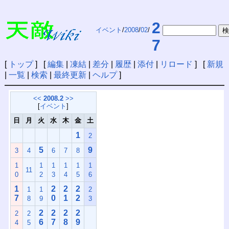
2
イベント
/
2008
/
02
/
7
[
トップ
] [
編集
|
凍結
|
差分
|
履歴
|
添付
|
リロード
] [
新規
|
一覧
|
検索
|
最終更新
|
ヘルプ
]
<<
2008.2
>>
[
イベント
]
日
月
火
水
木
金
土
1
2
5
9
3
4
6
7
8
1
1
1
1
1
1
11
0
2
3
4
5
6
1
2
2
2
1
1
2
7
0
1
2
8
9
3
2
2
2
2
2
2
6
7
8
9
4
5