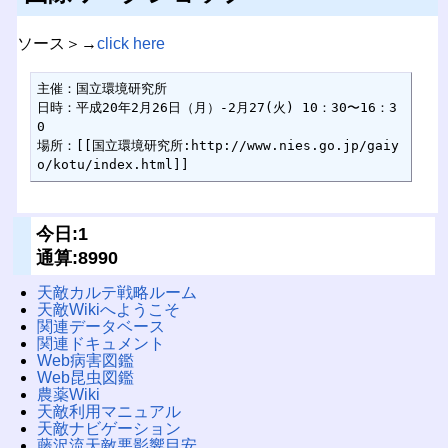
ソース＞→
click here
主催：国立環境研究所

日時：平成20年2月26日（月）-2月27(火) 10：30〜16：3
0

場所：[[国立環境研究所:http://www.nies.go.jp/gaiy
o/kotu/index.html]]
今日:1
通算:8990
天敵カルテ戦略ルーム
天敵Wikiへようこそ
関連データベース
関連ドキュメント
Web病害図鑑
Web昆虫図鑑
農薬Wiki
天敵利用マニュアル
天敵ナビゲーション
藤沢流天敵悪影響目安