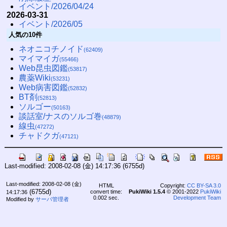
イベント/2026/04/24
2026-03-31
イベント/2026/05
人気の10件
ネオニコチノイド
(62409)
マイマイガ
(55466)
Web昆虫図鑑
(53817)
農薬Wiki
(53231)
Web病害図鑑
(52832)
BT剤
(52813)
ソルゴー
(50163)
談話室/ナスのソルゴ巻
(48879)
線虫
(47272)
チャドクガ
(47121)
Last-modified: 2008-02-08 (金) 14:17:36
(6755d)
Last-modified: 2008-02-08 (金)
HTML
Copyright:
CC BY-SA 3.0
(6755d)
convert time:
PukiWiki 1.5.4
© 2001-2022
PukiWiki
14:17:36
0.002 sec.
Development Team
Modified by
サーバ管理者