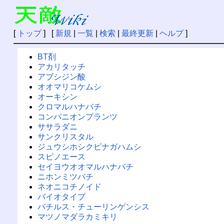
[
トップ
] [
新規
|
一覧
|
検索
|
最終更新
|
ヘルプ
]
BT剤
アカリタッチ
アブシジン酸
オオマリコケムシ
オーキシン
クロマルハナバチ
コンパニオンプランツ
ササラダニ
サンクリスタル
ジュウシホシクビナガハムシ
スピノエース
セイヨウオオマルハナバチ
ニホンミツバチ
ネオニコチノイド
バイオタイプ
バチルス・チューリンゲンシス
マツノマダラカミキリ