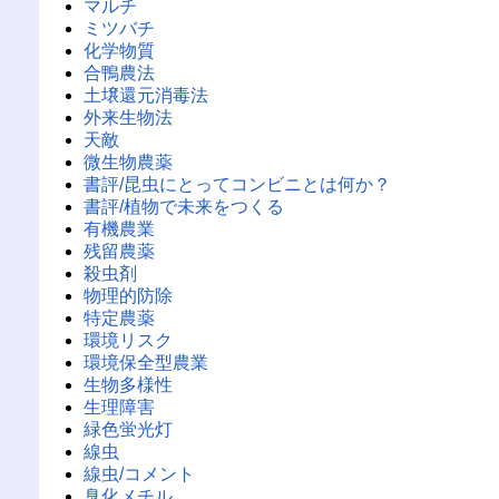
マルチ
ミツバチ
化学物質
合鴨農法
土壌還元消毒法
外来生物法
天敵
微生物農薬
書評/昆虫にとってコンビニとは何か？
書評/植物で未来をつくる
有機農業
残留農薬
殺虫剤
物理的防除
特定農薬
環境リスク
環境保全型農業
生物多様性
生理障害
緑色蛍光灯
線虫
線虫/コメント
臭化メチル