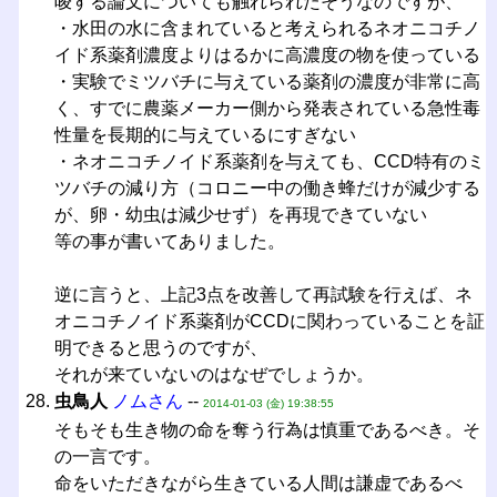
唆する論文についても触れられたそうなのですが、
・水田の水に含まれていると考えられるネオニコチノ
イド系薬剤濃度よりはるかに高濃度の物を使っている
・実験でミツバチに与えている薬剤の濃度が非常に高
く、すでに農薬メーカー側から発表されている急性毒
性量を長期的に与えているにすぎない
・ネオニコチノイド系薬剤を与えても、CCD特有のミ
ツバチの減り方（コロニー中の働き蜂だけが減少する
が、卵・幼虫は減少せず）を再現できていない
等の事が書いてありました。
逆に言うと、上記3点を改善して再試験を行えば、ネ
オニコチノイド系薬剤がCCDに関わっていることを証
明できると思うのですが、
それが来ていないのはなぜでしょうか。
虫鳥人
ノムさん
--
2014-01-03 (金) 19:38:55
そもそも生き物の命を奪う行為は慎重であるべき。そ
の一言です。
命をいただきながら生きている人間は謙虚であるべ