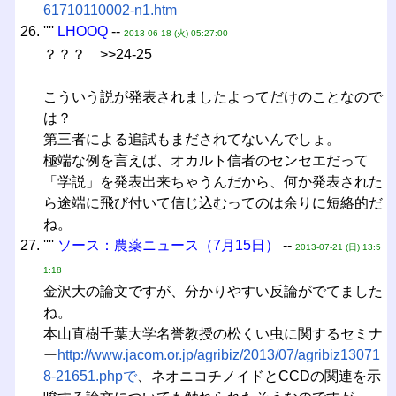
61710110002-n1.htm
''''
LHOOQ
--
2013-06-18 (火) 05:27:00
？？？ >>24-25
こういう説が発表されましたよってだけのことなので
は？
第三者による追試もまだされてないんでしょ。
極端な例を言えば、オカルト信者のセンセエだって
「学説」を発表出来ちゃうんだから、何か発表された
ら途端に飛び付いて信じ込むってのは余りに短絡的だ
ね。
''''
ソース：農薬ニュース（7月15日）
--
2013-07-21 (日) 13:5
1:18
金沢大の論文ですが、分かりやすい反論がでてました
ね。
本山直樹千葉大学名誉教授の松くい虫に関するセミナ
ー
http://www.jacom.or.jp/agribiz/2013/07/agribiz13071
8-21651.phpで
、ネオニコチノイドとCCDの関連を示