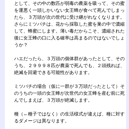
として、その中の数匹が弱毒の農薬を吸って、その蜜
を運悪く一頭しかいない女王蜂が食べて死んでしまっ
たら、３万頭が次の世代に受け継がれなくなります。
さらにミツバチは、花から採取した蜜を巣の中で濃縮
して、蜂蜜にします。薄い毒だからこそ、濃縮された
後に女王蜂の口に入る確率は高まるのではないでしょ
うか？
ハエだったら、３万頭の個体群があったとして、その
うち、２９９９８匹が農薬で死んでも、２頭残れば、
絶滅を回避できる可能性があります。
ミツバチの場合（仮に一群が３万頭だったとして）そ
のうちの一頭の女王蜂が次世代の女王蜂を産む前に死
んでしまえば、３万頭が絶滅します。
種（←種子ではなく）の生活様式が違えば、種に対す
るダメージは異なります。