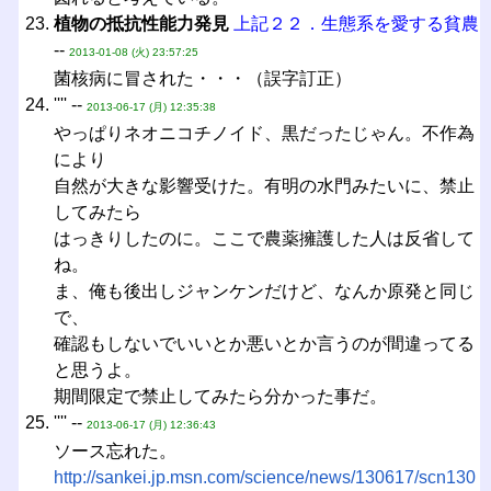
植物の抵抗性能力発見
上記２２．生態系を愛する貧農
--
2013-01-08 (火) 23:57:25
菌核病に冒された・・・（誤字訂正）
'''' --
2013-06-17 (月) 12:35:38
やっぱりネオニコチノイド、黒だったじゃん。不作為
により
自然が大きな影響受けた。有明の水門みたいに、禁止
してみたら
はっきりしたのに。ここで農薬擁護した人は反省して
ね。
ま、俺も後出しジャンケンだけど、なんか原発と同じ
で、
確認もしないでいいとか悪いとか言うのが間違ってる
と思うよ。
期間限定で禁止してみたら分かった事だ。
'''' --
2013-06-17 (月) 12:36:43
ソース忘れた。
http://sankei.jp.msn.com/science/news/130617/scn130