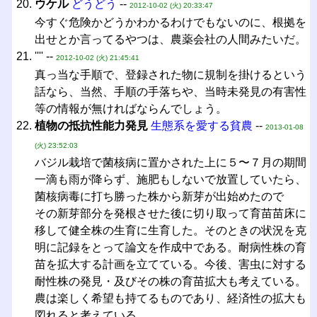
ウケル
どうどう
--
2012-10-02 (火) 20:33:47
今すぐ危険かどうかわかるわけでもないのに、根拠を
出せとか言ってるやつは、農薬会社の人間みたいだ。
'''' --
2012-10-02 (火) 21:45:41
真っ当な手順で、登録された物に規制を掛けるという
話なら、当然、手順の手落ちや、当時未発見の有害性
等の情報が無ければならんでしょう。
植物の抵抗性能力発見
生態系を愛する貧農
--
2013-01-08
(火) 23:52:03
バジル栽培で菌核病に置かされた上に５〜７月の期間
一滴も雨が降らず、施肥もしないで放置していたら、
菌核病毒に打ち勝った株から新芽が出始めたので
その新芽部分を発根させた後に切り取って育苗苗床に
移して健全株の生育に生育した。そのときの状況を克
明に記録をとって論文を作成中である。耐病性株の育
苗を拡大する計画を立てている。今後、害虫に対する
耐性株の発見・及びその株の育苗拡大も考えている。
農は楽しく希望も持てるものであり、経済性の拡大も
図れると考えている。