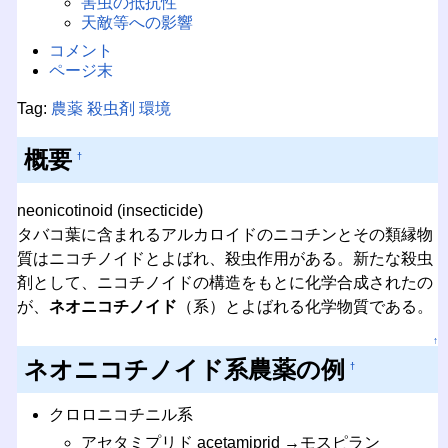
害虫の抵抗性
天敵等への影響
コメント
ページ末
Tag:
農薬
殺虫剤
環境
概要
†
neonicotinoid (insecticide)
タバコ葉に含まれるアルカロイドのニコチンとその類縁物
質はニコチノイドとよばれ、殺虫作用がある。新たな殺虫
剤として、ニコチノイドの構造をもとに化学合成されたの
が、
ネオニコチノイド
（系）とよばれる化学物質である。
↑
ネオニコチノイド系農薬の例
†
クロロニコチニル系
アセタミプリド acetamiprid →モスピラン