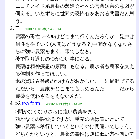
ニコチノイド系農薬の製造会社への営業妨害の意図が
伺える。いたずらに世間の恐怖心をあおる悪書だと思
う。
'''' --
2008-11-13 (木) 14:23:14
農薬の毒性レベルはどこまで行くんだろうか…昆虫は
耐性を得ていく(人間はどうなる？)⇒聞かなくなりさ
らに強い農薬をまく。果てしなき。
後で取り返しのつかない事になる。
農薬は精神疾患の原因にもなる。農水省も農家を支え
る体制を作ってほしい。
米の買取＆等級のつけ方がおかしい。 結局混ぜてる
んだから…農家をどこまで苦しめるんだ。 だから
農薬を使わざるをえないんだ。
>3
tea-farm
--
2008-11-13 (木) 18:44:42
>聞かなくなりさらに強い農薬をまく。
効かなくの誤変換ですが、重箱の隅は置いといて
強い農薬へ移行していくというのは間違いでしょう。
どちらかというと、農薬の毒性は逆に低い方へ向いて