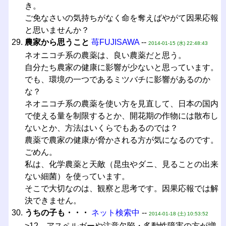
き。
ご免なさいの気持ちがなく命を奪えばやがて因果応報
と思いませんか？
農家から思うこと
苺FUJISAWA
--
2014-01-15 (水) 22:48:43
ネオニコチ系の農薬は、良い農薬だと思う。
自分たち農家の健康に影響が少ないと思っています。
でも、環境の一つであるミツバチに影響があるのか
な？
ネオニコチ系の農薬を使い方を見直して、日本の国内
で使える量を制限するとか、開花期の作物には散布し
ないとか、方法はいくらでもあるのでは？
農薬で農家の健康が脅かされる方が気になるのです。
ごめん。
私は、化学農薬と天敵（昆虫やダニ、見ることの出来
ない細菌）を使っています。
そこで大切なのは、観察と思考です。因果応報では解
決できません。
うちの子も・・・
ネット検索中
--
2014-01-18 (土) 10:53:52
>12 アスペルガーや注意欠陥・多動性障害の方が増