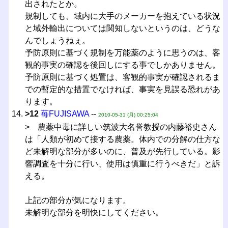
出されたとか。
規制しても、域内に大手のメーカーを抱えている状況
と域外輸出については関知しないというのは、どうな
んでしょうねぇ。
予防原則に基づく規制を万能薬のように思うのは、客
観的事実の確認を後回しにする事でしかありません。
予防原則に基づく処置は、客観的事実が確認されるま
での暫定的な措置でなければ、事実を見誤る恐れがあ
ります。
>12
苺FUJISAWA
--
2010-05-31 (月) 00:25:04
> 農薬中毒に詳しい筑波大名誉教授の内藤裕史さん
は「人類が初めて接する農薬。体内での分解の仕方な
ど未解明な部分が多いのに、普及が先行している。影
響調査を十分に行い、使用は慎重に行うべきだ」と訴
える。
上記の部分が気になります。
未解明な部分を明快にしてください。