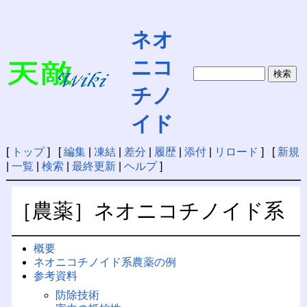
ネオ
ニコ
チノ
イド
[
トップ
] [
編集
|
凍結
|
差分
|
履歴
|
添付
|
リロード
] [
新規
|
一覧
|
検索
|
最終更新
|
ヘルプ
]
［農薬］ネオニコチノイド系
概要
ネオニコチノイド系農薬の例
参考資料
防除技術