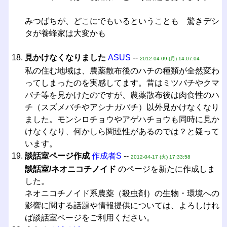
みつばちが、どこにでもいるということも 驚きデシ
タが養蜂家は大変かも
見かけなくなりました
ASUS
--
2012-04-09 (月) 14:07:04
私の住む地域は、農薬散布後のハチの種類が全然変わ
ってしまったのを実感してます。昔はミツバチやクマ
バチ等を見かけたのですが、農薬散布後は肉食性のハ
チ（スズメバチやアシナガバチ）以外見かけなくなり
ました。モンシロチョウやアゲハチョウも同時に見か
けなくなり、何かしら関連性があるのでは？と疑って
います。
談話室ページ作成
作成者S
--
2012-04-17 (火) 17:33:58
談話室/ネオニコチノイド
のページを新たに作成しま
した。
ネオニコチノイド系農薬（殺虫剤）の生物・環境への
影響に関する話題や情報提供については、よろしけれ
ば談話室ページをご利用ください。