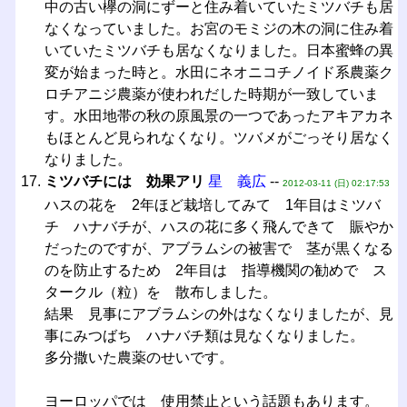
中の古い欅の洞にずーと住み着いていたミツバチも居
なくなっていました。お宮のモミジの木の洞に住み着
いていたミツバチも居なくなりました。日本蜜蜂の異
変が始まった時と。水田にネオニコチノイド系農薬ク
ロチアニジ農薬が使われだした時期が一致していま
す。水田地帯の秋の原風景の一つであったアキアカネ
もほとんど見られなくなり。ツバメがごっそり居なく
なりました。
ミツバチには 効果アリ
星 義広
--
2012-03-11 (日) 02:17:53
ハスの花を 2年ほど栽培してみて 1年目はミツバ
チ ハナバチが、ハスの花に多く飛んできて 賑やか
だったのですが、アブラムシの被害で 茎が黒くなる
のを防止するため 2年目は 指導機関の勧めで ス
タークル（粒）を 散布しました。
結果 見事にアブラムシの外はなくなりましたが、見
事にみつばち ハナバチ類は見なくなりました。
多分撒いた農薬のせいです。
ヨーロッパでは 使用禁止という話題もあります。