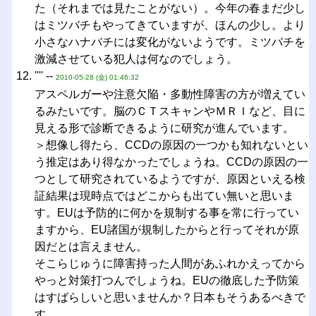
た（それまでは見たことがない）。今年の春まだ少し
はミツバチもやってきていますが、ほんの少し。より
小さなハナバチには変化がないようです。ミツバチを
激減させている犯人は何なのでしょう。
'''' --
2010-05-28 (金) 01:46:32
アスペルガーや注意欠陥・多動性障害の方が増えてい
るみたいです。脳のＣＴスキャンやＭＲＩなど、目に
見える形で診断できるように研究が進んでいます。
＞想像し得たら、CCDの原因の一つかも知れないとい
う推定はあり得なかったでしょうね。CCDの原因の一
つとして研究されているようですが、原因といえる検
証結果は現時点ではどこからも出てい無いと思いま
す。EUは予防的に何かを規制する事を常に行ってい
ますから、EU諸国が規制したからと行ってそれが原
因だとは言えません。
そこらじゅうに障害持った人間があふれかえってから
やっと対策打つんでしょうね。EUの徹底した予防策
はすばらしいと思いませんか？日本もそうあるべきで
す。