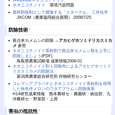
ネオニコチノイド
環境汚染問題
基幹防除剤として躍進する「スタークル」 三井化学
JACOM（農業協同組合新聞） 2008/7/25
↑
防除技術
†
斑点米カメムシの防除 →
アカヒゲホソミドリカスミカ
メ
参照
ネオニコチノイド系粉剤で斑点米カメムシ類を上手に
防除しましょう
(PDF)
鳥取県農業試験場 成果情報2006-01
ネオニコチノイド剤１回散布によるアカヒゲホソミド
リカスミカメの防除法
新潟県農業総合研究所 作物研究センター
コレマンアブラバチとネオニコチノイド系粒剤を併用
した秋冬作メロンのワタアブラムシ防除体系
H14研究成果情報 熊本農研セ・農園研・病虫部、九
沖農研セ・野菜部・上席
↑
害虫の抵抗性
†