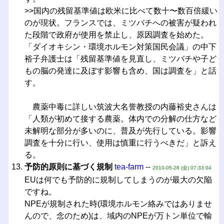
>>国内の残留基準値は欧米に比べて数十〜数百倍緩い
のが現状。フランスでは、ミツバチへの被害が疑われ
た段階で政府が使用を禁止し、原因調査を始めた。
「ダイオキシン・環境ホルモン対策国民会議」の中下
裕子弁護士は「残留基準値を見直し、ミツバチや子ど
もの脳の発達に及ぼす影響も含め、国は調査を」と話
す。
農薬中毒に詳しい筑波大名誉教授の内藤裕史さんは
「人類が初めて接する農薬。体内での分解の仕方など
未解明な部分が多いのに、普及が先行している。影響
調査を十分に行い、使用は慎重に行うべきだ」と訴え
る。
予防的原則に基づく規制
tea-farm
--
2010-05-28 (金) 07:33:04
EUは何でも予防的に規制してしまうのが最大の欠陥
ですね。
NPEが規制された時(環境ホルモン絡みではありませ
んので、念のため)は、域内のNPEが万トン単位で輸