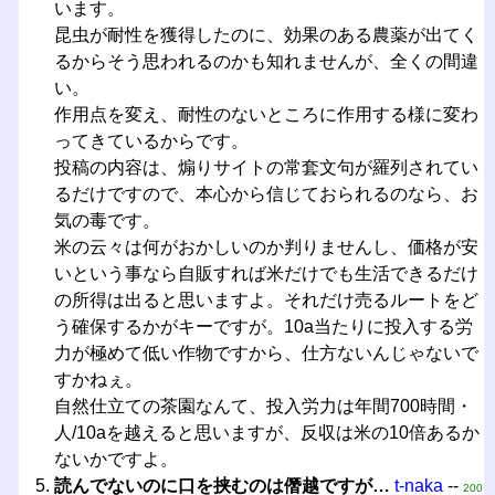
います。
昆虫が耐性を獲得したのに、効果のある農薬が出てく
るからそう思われるのかも知れませんが、全くの間違
い。
作用点を変え、耐性のないところに作用する様に変わ
ってきているからです。
投稿の内容は、煽りサイトの常套文句が羅列されてい
るだけですので、本心から信じておられるのなら、お
気の毒です。
米の云々は何がおかしいのか判りませんし、価格が安
いという事なら自販すれば米だけでも生活できるだけ
の所得は出ると思いますよ。それだけ売るルートをど
う確保するかがキーですが。10a当たりに投入する労
力が極めて低い作物ですから、仕方ないんじゃないで
すかねぇ。
自然仕立ての茶園なんて、投入労力は年間700時間・
人/10aを越えると思いますが、反収は米の10倍あるか
ないかですよ。
読んでないのに口を挟むのは僭越ですが…
t-naka
--
200