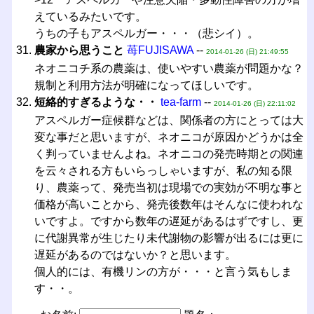
えているみたいです。
うちの子もアスペルガー・・・（悲シイ）。
農家から思うこと
苺FUJISAWA
--
2014-01-26 (日) 21:49:55
ネオニコチ系の農薬は、使いやすい農薬が問題かな？
規制と利用方法が明確になってほしいです。
短絡的すぎるような・・
tea-farm
--
2014-01-26 (日) 22:11:02
アスペルガー症候群などは、関係者の方にとっては大
変な事だと思いますが、ネオニコが原因かどうかは全
く判っていませんよね。ネオニコの発売時期との関連
を云々される方もいらっしゃいますが、私の知る限
り、農薬って、発売当初は現場での実効が不明な事と
価格が高いことから、発売後数年はそんなに使われな
いですよ。ですから数年の遅延があるはずですし、更
に代謝異常が生じたり未代謝物の影響が出るには更に
遅延があるのではないか？と思います。
個人的には、有機リンの方が・・・と言う気もしま
す・・。