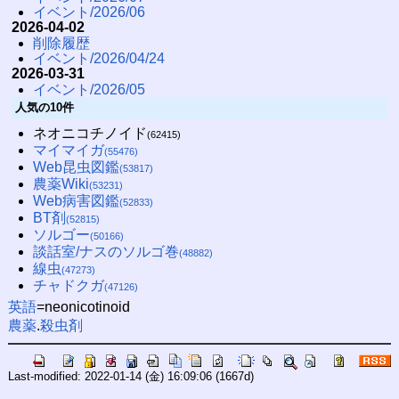
イベント/2026/06
2026-04-02
削除履歴
イベント/2026/04/24
2026-03-31
イベント/2026/05
人気の10件
ネオニコチノイド
(62415)
マイマイガ
(55476)
Web昆虫図鑑
(53817)
農薬Wiki
(53231)
Web病害図鑑
(52833)
BT剤
(52815)
ソルゴー
(50166)
談話室/ナスのソルゴ巻
(48882)
線虫
(47273)
チャドクガ
(47126)
英語
=neonicotinoid
農薬
.
殺虫剤
Last-modified: 2022-01-14 (金) 16:09:06
(1667d)