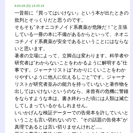
9-03-29 (日) 13:25:19
一昔前に『買ってはいけない』という本が出たときの
批判とそっくりだと思うのです。
そもそも"ネオニコチノイド系農薬が危険だ！"と主張
している一冊の本に不備があるからといって、ネオニ
コチノイド系農薬が安全であるということにはならな
いと思います。
著者の立場によって、立脚点は変わります。科学者や
研究者は"わからないことをわかるように解明する"仕
事です。ジャーナリストは"わかりにくいことをわか
りやすいように他人に伝えるしごと"です。ジャーナ
リストが研究者並みの能力を持っていないと著作物を
出してはいけないというのなら、未曾有の危機に警鐘
をならすような本は、書き終わった頃には人類は滅亡
してしまっているかもしれません。
いいかげんな検証データーでの告発本を許していいと
いうことも言い切れないので、"その話題の告発本"が
真理であるとは言い切りませんけれど…。