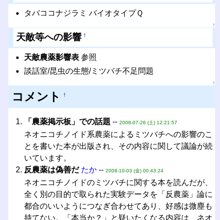
タバココナジラミ バイオタイプＱ
↑
天敵等への影響
†
天敵農薬影響表
参照
談話室/昆虫の生態/ミツバチ不足問題
↑
コメント
†
「農薬掲示板」での話題
--
2008-07-26 (土) 12:21:57
ネオニコチノイド系農薬によるミツバチへの影響のこ
とを書いた本が出版され、その内容に関して議論が続
いています。
反農薬は偽善だ
たか
--
2008-10-03 (金) 00:43:24
ネオニコチノイドのミツバチに関する本を読んだが、
全く別の目的で取られた実験データを「反農薬」論に
都合のいいようにつなぎ合わせてあり、好感は微塵も
持てない。「本当か？」と疑いたくなる内容は、ネオ