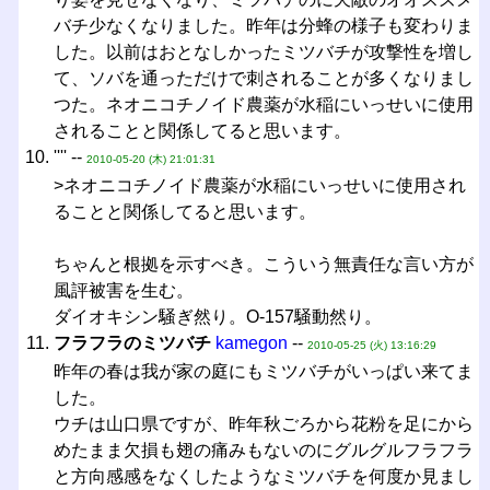
バチ少なくなりました。昨年は分蜂の様子も変わりま
した。以前はおとなしかったミツバチが攻撃性を増し
て、ソバを通っただけで刺されることが多くなりまし
つた。ネオニコチノイド農薬が水稲にいっせいに使用
されることと関係してると思います。
'''' --
2010-05-20 (木) 21:01:31
>ネオニコチノイド農薬が水稲にいっせいに使用され
ることと関係してると思います。
ちゃんと根拠を示すべき。こういう無責任な言い方が
風評被害を生む。
ダイオキシン騒ぎ然り。O-157騒動然り。
フラフラのミツバチ
kamegon
--
2010-05-25 (火) 13:16:29
昨年の春は我が家の庭にもミツバチがいっぱい来てま
した。
ウチは山口県ですが、昨年秋ごろから花粉を足にから
めたまま欠損も翅の痛みもないのにグルグルフラフラ
と方向感感をなくしたようなミツバチを何度か見まし