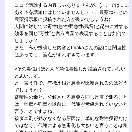
ココで議論する内容じゃありませんが、(ここでは１に
ある本を話題にはしていませんし・・、農薬ねっとの
農薬掲示板に投稿された方が良いでしょうね)
人間に対しての毒性(急性/亜急性/残留)と昆虫に対する
効果を同じ"毒性"と言う言葉で表現することは如何で
しょうか？
また、私が投稿した内容とt-nakaさんの話には関連性
はあっても、論点がずれすぎています。
>その毒性はほとんど急性毒性しか議論されていない
と思います。
と、言う件で、有機水銀と農薬が比較されるのはどう
でしょうか？
蓄積性の毒と、分解される農薬を同じ尺度で測ること
は、弱毒か強毒か以前に、代謝が考慮されていないと
言うことですよね。
殺ダニ剤が効かなくなる原因は、単純な耐性獲得だけ
ではなく、代謝による無毒化も大きいと言うことは良