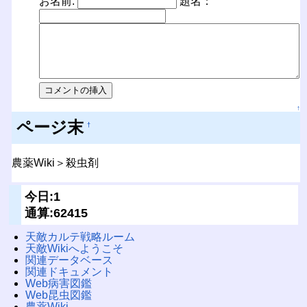
お名前:
題名：
↑
ページ末
†
農薬Wiki＞殺虫剤
今日:1
通算:62415
天敵カルテ戦略ルーム
天敵Wikiへようこそ
関連データベース
関連ドキュメント
Web病害図鑑
Web昆虫図鑑
農薬Wiki