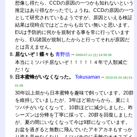
想像し得たら、CCDの原因の一つかも知れないという
推定はあり得なかったでしょうね。CCDの原因の一つ
として研究されているようですが、原因といえる検証
結果は現時点ではどこからも出てい無いと思います。
EUは予防的に何かを規制する事を常に行っています
から、EU諸国が規制したからと行ってそれが原因だ
とは言えません。
居ないぞ！蝶々も
青野信
--
2009-07-11 (土) 14:56:39
本当にミツバチ居ないぞ！！！！！４年で人類滅亡
だ！な
日本蜜蜂がいなくなった。
Tokusaman
--
2010-02-24 (水) 01:
01:08
30年以上前から日本蜜蜂を趣味で飼っています。20群
を維持していましたが、3年ほど前からから、夏にミ
ツバチがいなくなって、10群ほどに減少しました。昨
シーズンは分蜂を丁寧に採って、20群を回復しました
が、夏の間にいなくなって今は9群になっています。
お盆を過ぎると無数に飛んでいたアキアカネもすっか
り姿を見せなくなり、ミツバチのに天敵のオオスズメ