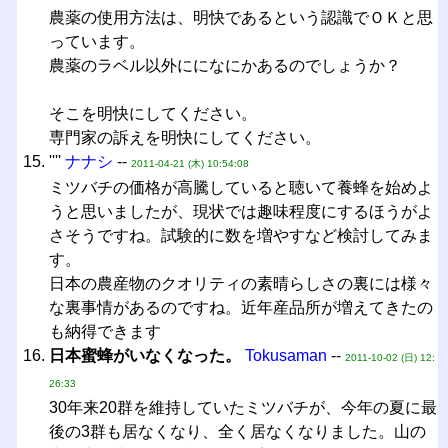
農薬の使用方法は、明快であるという認識でＯＫと思
っています。
農薬のラベル以外にになにかあるのでしょうか？
そこを明快にしてください。
専門家の訴えを明快にしてください。
''''
ナナシ
--
2011-04-21 (木) 10:54:08
ミツバチの価格が高騰していると聴いて養蜂を始めよ
うと思いましたが、現状では趣味程度にするほうがよ
さそうですね。試験的に数を増やすなど検討してみま
す。
日本の農産物のクオリティの素晴らしさの裏には様々
な裏事情があるのですね。近年産品所が増えてきたの
も納得できます
日本蜜蜂がいなくなった。
Tokusaman
--
2011-10-02 (日) 12:
26:33
30年来20群を維持していたミツバチが、今年の夏に最
後の3群も居なくなり、全く居なくなりました。山の