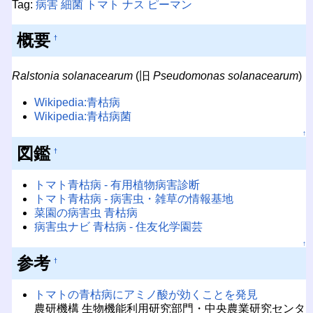
Tag:
病害
細菌
トマト
ナス
ピーマン
概要
†
Ralstonia solanacearum
(旧
Pseudomonas solanacearum
)
Wikipedia:青枯病
Wikipedia:青枯病菌
↑
図鑑
†
トマト青枯病 - 有用植物病害診断
トマト青枯病 - 病害虫・雑草の情報基地
菜園の病害虫 青枯病
病害虫ナビ 青枯病 - 住友化学園芸
↑
参考
†
トマトの青枯病にアミノ酸が効くことを発見
農研機構 生物機能利用研究部門・中央農業研究センタ