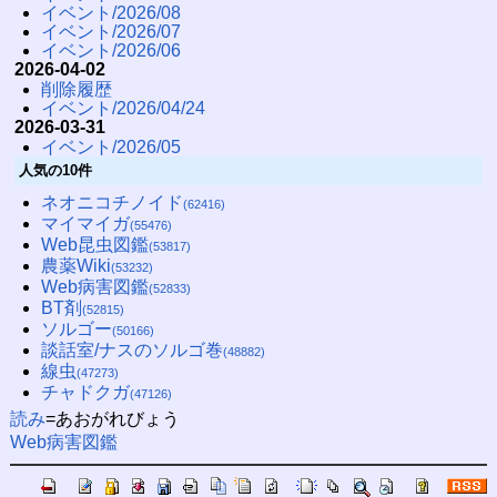
イベント/2026/08
イベント/2026/07
イベント/2026/06
2026-04-02
削除履歴
イベント/2026/04/24
2026-03-31
イベント/2026/05
人気の10件
ネオニコチノイド
(62416)
マイマイガ
(55476)
Web昆虫図鑑
(53817)
農薬Wiki
(53232)
Web病害図鑑
(52833)
BT剤
(52815)
ソルゴー
(50166)
談話室/ナスのソルゴ巻
(48882)
線虫
(47273)
チャドクガ
(47126)
読み
=あおがれびょう
Web病害図鑑