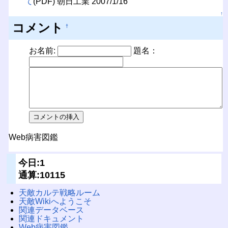
て
(PDF) 朝日工業 2007/1/16
↑
コメント
†
お名前:
題名：
Web病害図鑑
今日:1
通算:10115
天敵カルテ戦略ルーム
天敵Wikiへようこそ
関連データベース
関連ドキュメント
Web病害図鑑