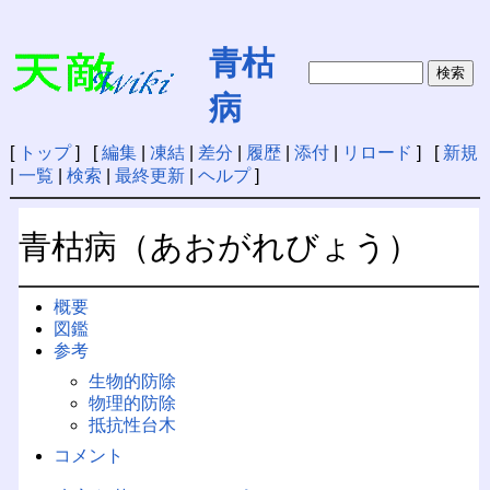
青枯
病
[
トップ
] [
編集
|
凍結
|
差分
|
履歴
|
添付
|
リロード
] [
新規
|
一覧
|
検索
|
最終更新
|
ヘルプ
]
青枯病（あおがれびょう）
概要
図鑑
参考
生物的防除
物理的防除
抵抗性台木
コメント