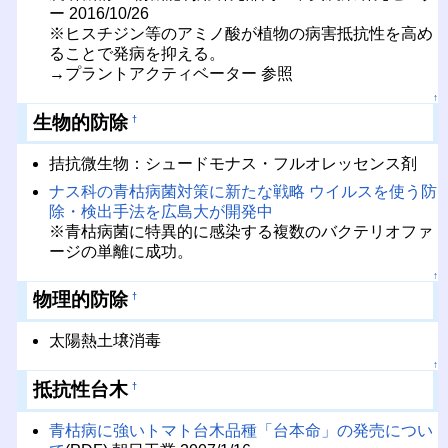
ー 2016/10/26
※ヒスチジン等のアミノ酸が植物の病害抵抗性を高め
ることで発病を抑える。
→プラントアクティベーター 参照
↑
生物的防除
†
拮抗微生物：シュードモナス・フルオレッセンス剤
ナス科の青枯病菌対策に新たな戦略 ウイルスを使う防
除・検出手法を広島大が開発中
※青枯病菌に特異的に感染する複数のバクテリオファ
ージの単離に成功。
↑
物理的防除
†
太陽熱土壌消毒
↑
抵抗性台木
†
青枯病に強いトマト台木品種「台本命」の発売につい