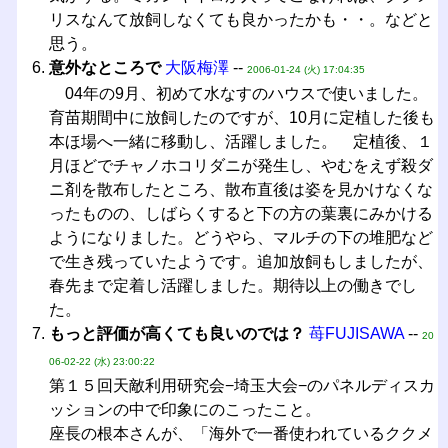
リスなんて放飼しなくても良かったかも・・。などと
思う。
意外なところで
大阪梅澤
--
2006-01-24 (火) 17:04:35
04年の9月、初めて水なすのハウスで使いました。
育苗期間中に放飼したのですが、10月に定植した後も
本ほ場へ一緒に移動し、活躍しました。 定植後、１
月ほどでチャノホコリダニが発生し、やむをえず殺ダ
ニ剤を散布したところ、散布直後は姿を見かけなくな
ったものの、しばらくすると下の方の葉裏にみかける
ようになりました。どうやら、マルチの下の堆肥など
で生き残っていたようです。追加放飼もしましたが、
春先まで定着し活躍しました。期待以上の働きでし
た。
もっと評価が高くても良いのでは？
苺FUJISAWA
--
20
06-02-22 (水) 23:00:22
第１５回天敵利用研究会−埼玉大会−のパネルディスカ
ッションの中で印象にのこったこと。
座長の根本さんが、「海外で一番使われているククメ