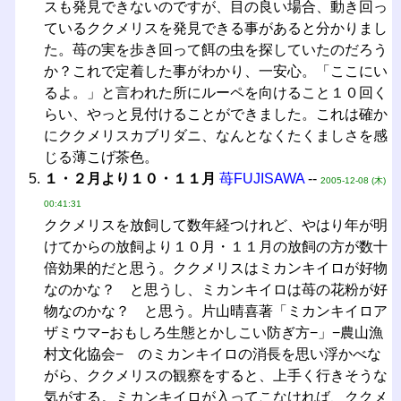
スも発見できないのですが、目の良い場合、動き回っ
ているククメリスを発見できる事があると分かりまし
た。苺の実を歩き回って餌の虫を探していたのだろう
か？これで定着した事がわかり、一安心。「ここにい
るよ。」と言われた所にルーペを向けること１０回く
らい、やっと見付けることができました。これは確か
にククメリスカブリダニ、なんとなくたくましさを感
じる薄こげ茶色。
１・２月より１０・１１月
苺FUJISAWA
--
2005-12-08 (木)
00:41:31
ククメリスを放飼して数年経つけれど、やはり年が明
けてからの放飼より１０月・１１月の放飼の方が数十
倍効果的だと思う。ククメリスはミカンキイロが好物
なのかな？ と思うし、ミカンキイロは苺の花粉が好
物なのかな？ と思う。片山晴喜著「ミカンキイロア
ザミウマ−おもしろ生態とかしこい防ぎ方−」−農山漁
村文化協会− のミカンキイロの消長を思い浮かべな
がら、ククメリスの観察をすると、上手く行きそうな
気がする。ミカンキイロが入ってこなければ、ククメ