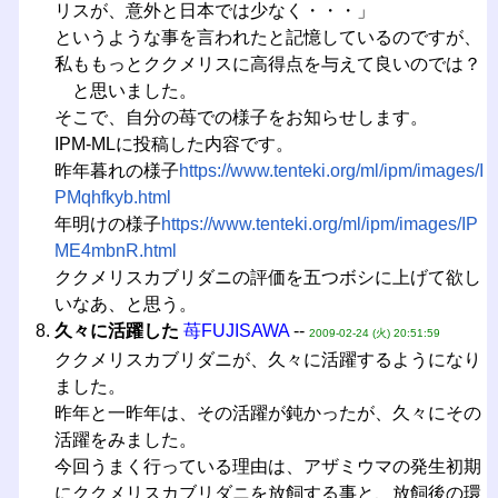
リスが、意外と日本では少なく・・・」
というような事を言われたと記憶しているのですが、
私ももっとククメリスに高得点を与えて良いのでは？
と思いました。
そこで、自分の苺での様子をお知らせします。
IPM-MLに投稿した内容です。
昨年暮れの様子
https://www.tenteki.org/ml/ipm/images/I
PMqhfkyb.html
年明けの様子
https://www.tenteki.org/ml/ipm/images/IP
ME4mbnR.html
ククメリスカブリダニの評価を五つボシに上げて欲し
いなあ、と思う。
久々に活躍した
苺FUJISAWA
--
2009-02-24 (火) 20:51:59
ククメリスカブリダニが、久々に活躍するようになり
ました。
昨年と一昨年は、その活躍が鈍かったが、久々にその
活躍をみました。
今回うまく行っている理由は、アザミウマの発生初期
にククメリスカブリダニを放飼する事と、放飼後の環