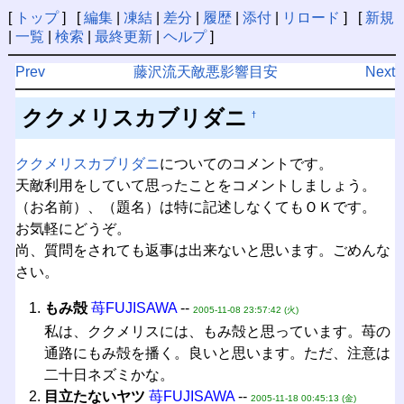
[
トップ
] [
編集
|
凍結
|
差分
|
履歴
|
添付
|
リロード
] [
新規
|
一覧
|
検索
|
最終更新
|
ヘルプ
]
Prev
藤沢流天敵悪影響目安
Next
ククメリスカブリダニ
†
ククメリスカブリダニ
についてのコメントです。
天敵利用をしていて思ったことをコメントしましょう。
（お名前）、（題名）は特に記述しなくてもＯＫです。
お気軽にどうぞ。
尚、質問をされても返事は出来ないと思います。ごめんな
さい。
もみ殻
苺FUJISAWA
--
2005-11-08 23:57:42 (火)
私は、ククメリスには、もみ殻と思っています。苺の
通路にもみ殻を播く。良いと思います。ただ、注意は
二十日ネズミかな。
目立たないヤツ
苺FUJISAWA
--
2005-11-18 00:45:13 (金)