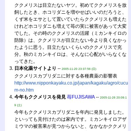
ククメリスは目立たないヤツ。初めてククメリスを放
飼したとき、ホコリダニを増やせばいいのだろうと、
くず米をエサとして置いていたらククメリスも増えた
けれどホコリダニも増えて苺の実に被害があって大変
でした。その時のククメリスの活躍（ミカンキイロの
防除）は、ククメリスが目立たない今より良くなかっ
たように思う。目立たないくらいのククメリスで充
分。秋のミカンキイロは、そんなに心配がいらなくな
ってきた。
日本化薬サイトより
--
2005-11-20 23:37:56 (日)
ククメリスカブリダニに対する各種農薬の影響表
http://www.nipponkayaku.co.jp/japan/kagaku/agro/cucu
m-no.htm
今年もククメリスを発見
苺FUJISAWA
--
2005-11-26 20:09:1
9 (土)
今年もククメリスカブリダニを年内に発見しました。
といっても見付けたのは家内です。ミカンキイロアザ
ミウマの被害果が見つからないと、なかなかククメリ