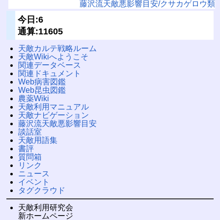
藤沢流天敵悪影響目安/クサカゲロウ類
今日:6
通算:11605
天敵カルテ戦略ルーム
天敵Wikiへようこそ
関連データベース
関連ドキュメント
Web病害図鑑
Web昆虫図鑑
農薬Wiki
天敵利用マニュアル
天敵ナビゲーション
藤沢流天敵悪影響目安
談話室
天敵用語集
書評
質問箱
リンク
ニュース
イベント
タグクラウド
天敵利用研究会
新ホームページ