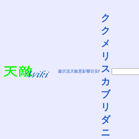
ク
ク
メ
リ
ス
藤沢流天敵悪影響目安
/
カ
ブ
リ
ダ
ニ