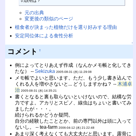
の説明は？
元の出典
変更後の類似のページ
植食者が決まった植物だけを選り好みする理由
安定同位体による食性分析
↑
コメント
†
例によってとりあえず作成（なんかメモ帳と化してき
たな） --
Sekizuka
2005-08-31 (水) 11:29:08
メモ帳でよいと思います。ただ、もう少し書き込んで
くれる人を増やさないと... どうしますかね？ --
木浦卓
治
2005-08-31 (水) 14:35:21
書くとなると裏も取らないといけないので、結構な労
力ですよ。アカリとスピノ、線虫はちょいと書いてみ
ましたが・・・。
続けられるかどうか疑問。
自分の経験したこととか、前の専門以外は頭に入って
ないし。 -- tea-farm
2006-04-12 (水) 21:22:48
あまり深く考えなくても大丈夫だと思います。露骨に