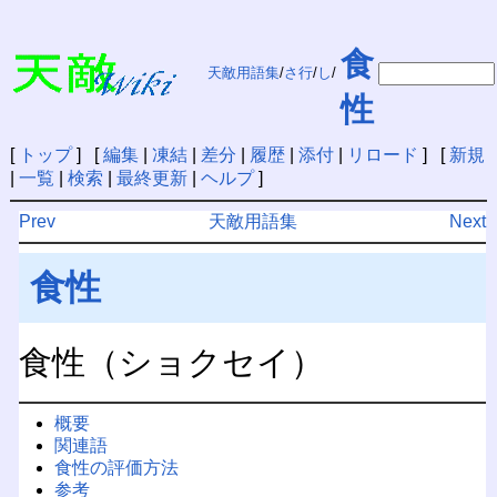
食
天敵用語集
/
さ行
/
し
/
性
[
トップ
] [
編集
|
凍結
|
差分
|
履歴
|
添付
|
リロード
] [
新規
|
一覧
|
検索
|
最終更新
|
ヘルプ
]
Prev
天敵用語集
Next
食性
食性（ショクセイ）
概要
関連語
食性の評価方法
参考