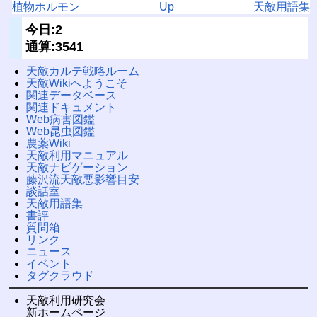
植物ホルモン
Up
天敵用語集
今日:2
通算:3541
天敵カルテ戦略ルーム
天敵Wikiへようこそ
関連データベース
関連ドキュメント
Web病害図鑑
Web昆虫図鑑
農薬Wiki
天敵利用マニュアル
天敵ナビゲーション
藤沢流天敵悪影響目安
談話室
天敵用語集
書評
質問箱
リンク
ニュース
イベント
タグクラウド
天敵利用研究会
新ホームページ