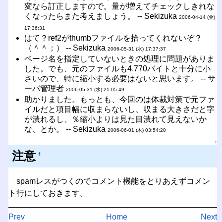
変なら訂正しますので。量が増えてチェックしきれな
くなったらまた考えましょう。 -- Sekizuka
2006-04-14 (金)
17:36:31
はて？ref2がthumbファイルを拾ってくれないぞ？
（＾＾；） -- Sekizuka
2006-05-31 (水) 17:37:37
ページ名を指定していないときの処理に問題がありま
した。でも、元のファイルも4,770バイトと十分に小
さいので、特に縮小する必要はないと思います。 -- サ
ーバ管理者
2006-05-31 (水) 21:05:49
助かりました。もっとも、今回のは体裁対策で元ファ
イルだと項目幅に収まらないし、収まる大きさだと字
が潰れるし、％縮小よりは見た目潰れて見えないか
な、とか。 -- Sekizuka
2006-06-01 (木) 03:54:20
↑
注意
†
spamレスがつくのでコメント機能をとりあえずコメン
ト行にしておきます。
Prev
Home
Next