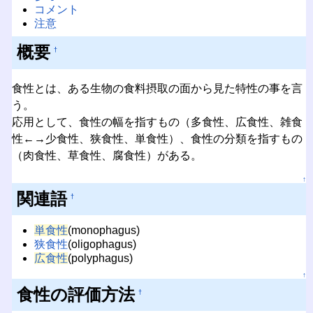
コメント
注意
概要
†
食性とは、ある生物の食料摂取の面から見た特性の事を言
う。
応用として、食性の幅を指すもの（多食性、広食性、雑食
性←→少食性、狭食性、単食性）、食性の分類を指すもの
（肉食性、草食性、腐食性）がある。
↑
関連語
†
単食性
(monophagus)
狭食性
(oligophagus)
広食性
(polyphagus)
↑
食性の評価方法
†