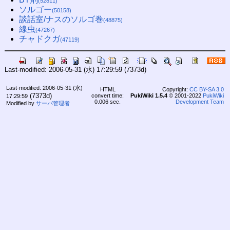
(52811)
ソルゴー
(50158)
談話室/ナスのソルゴ巻
(48875)
線虫
(47267)
チャドクガ
(47119)
Last-modified: 2006-05-31 (水) 17:29:59
(7373d)
Last-modified: 2006-05-31 (水)
HTML
Copyright:
CC BY-SA 3.0
(7373d)
convert time:
PukiWiki 1.5.4
© 2001-2022
PukiWiki
17:29:59
0.006 sec.
Development Team
Modified by
サーバ管理者