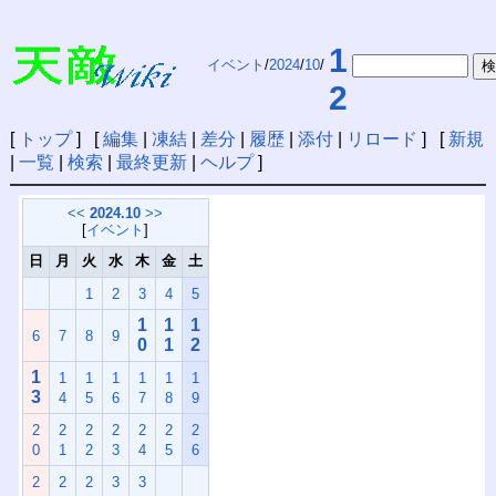
1
イベント
/
2024
/
10
/
2
[
トップ
] [
編集
|
凍結
|
差分
|
履歴
|
添付
|
リロード
] [
新規
|
一覧
|
検索
|
最終更新
|
ヘルプ
]
<<
2024.10
>>
[
イベント
]
日
月
火
水
木
金
土
1
2
3
4
5
1
1
1
6
7
8
9
0
1
2
1
1
1
1
1
1
1
3
4
5
6
7
8
9
2
2
2
2
2
2
2
0
1
2
3
4
5
6
2
2
2
3
3