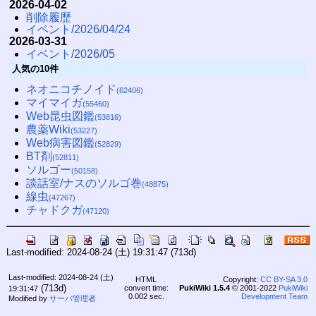
2026-04-02
削除履歴
イベント/2026/04/24
2026-03-31
イベント/2026/05
人気の10件
ネオニコチノイド
(62406)
マイマイガ
(55460)
Web昆虫図鑑
(53816)
農薬Wiki
(53227)
Web病害図鑑
(52829)
BT剤
(52811)
ソルゴー
(50158)
談話室/ナスのソルゴ巻
(48875)
線虫
(47267)
チャドクガ
(47120)
Last-modified: 2024-08-24 (土) 19:31:47
(713d)
Last-modified: 2024-08-24 (土)
HTML
Copyright:
CC BY-SA 3.0
(713d)
convert time:
PukiWiki 1.5.4
© 2001-2022
PukiWiki
19:31:47
0.002 sec.
Development Team
Modified by
サーバ管理者