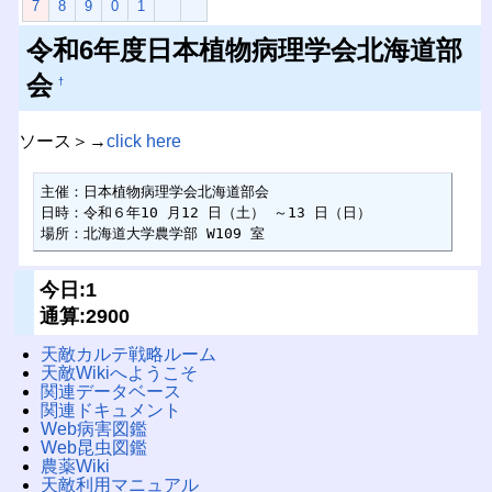
7
8
9
0
1
令和6年度日本植物病理学会北海道部
会
†
ソース＞→
click here
主催：日本植物病理学会北海道部会

日時：令和６年10 月12 日（土） ～13 日（日）

場所：北海道大学農学部 W109 室
今日:1
通算:2900
天敵カルテ戦略ルーム
天敵Wikiへようこそ
関連データベース
関連ドキュメント
Web病害図鑑
Web昆虫図鑑
農薬Wiki
天敵利用マニュアル