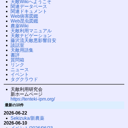
天敵Wikiへようこそ
関連データベース
関連ドキュメント
Web病害図鑑
Web昆虫図鑑
農薬Wiki
天敵利用マニュアル
天敵ナビゲーション
藤沢流天敵悪影響目安
談話室
天敵用語集
書評
質問箱
リンク
ニュース
イベント
タグクラウド
天敵利用研究会
新ホームページ
https://tenteki-ipm.org/
最新の10件
2026-06-22
Sekizuka/新農薬
2026-06-10