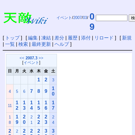
0
イベント
/
2007
/
03
/
9
[
トップ
] [
編集
|
凍結
|
差分
|
履歴
|
添付
|
リロード
] [
新規
|
一覧
|
検索
|
最終更新
|
ヘルプ
]
<<
2007.3
>>
[
イベント
]
日
月
火
水
木
金
土
1
2
3
1
7
8
9
4
5
6
0
1
1
1
1
1
1
11
2
3
4
5
6
7
1
2
2
2
1
2
2
9
0
2
3
8
1
4
2
2
2
2
3
3
2