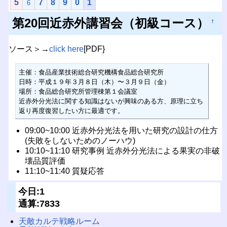
5
7
8
9
0
1
6
第20回近赤外講習会（初級コース）
†
ソース＞→
click here
[PDF}
主催：食品産業技術総合研究機構食品総合研究所

日時：平成１９年３月８日（木）〜３月９日（金）

場所：食品総合研究所管理棟第１会議室

近赤外分光法に関する知識はないが興味のある方、原理に立ち
返り再度復習したい方に最適です。
09:00~10:00 近赤外分光法を用いた研究の設計の仕方
(失敗をしないためのノーハウ)
10:10~11:10 研究事例 近赤外分光法による果実の非破
壊品質評価
11:10~11:40 質疑応答
今日:1
通算:7833
天敵カルテ戦略ルーム