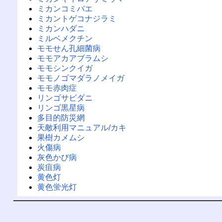
ミカンコミバエ
ミカントゲコナジラミ
ミカンハダニ
ミルベメクチン
モモせん孔細菌病
モモアカアブラムシ
モモシンクイガ
モモノゴマダラノメイガ
モモ赤肉症
リンゴサビダニ
リンゴ黒星病
多目的防災網
天敵利用マニュアル/カキ
果樹カメムシ
火傷病
灰色かび病
炭疽病
黄色灯
黄色蛍光灯