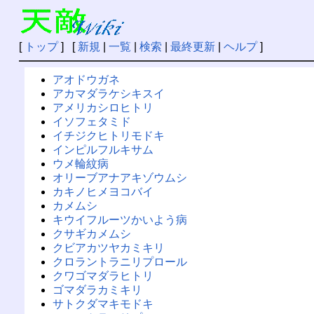
[
トップ
] [
新規
|
一覧
|
検索
|
最終更新
|
ヘルプ
]
アオドウガネ
アカマダラケシキスイ
アメリカシロヒトリ
イソフェタミド
イチジクヒトリモドキ
インピルフルキサム
ウメ輪紋病
オリーブアナアキゾウムシ
カキノヒメヨコバイ
カメムシ
キウイフルーツかいよう病
クサギカメムシ
クビアカツヤカミキリ
クロラントラニリプロール
クワゴマダラヒトリ
ゴマダラカミキリ
サトクダマキモドキ