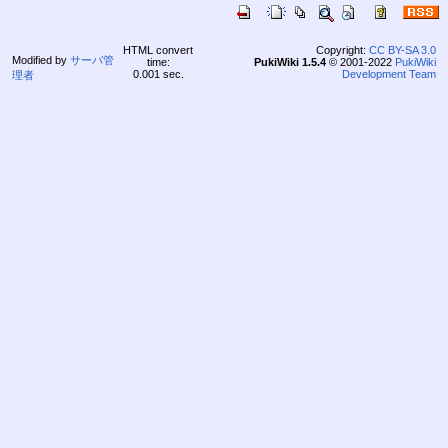
HTML convert
Copyright:
CC BY-SA 3.0
Modified by
サーバ管
time:
PukiWiki 1.5.4
© 2001-2022
PukiWiki
0.001 sec.
Development Team
理者