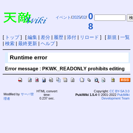
0
イベント
/
2025
/
02
/
8
[
トップ
] [
編集
|
差分
|
履歴
|
添付
|
リロード
] [
新規
|
一覧
|
検索
|
最終更新
|
ヘルプ
]
Runtime error
Error message : PKWK_READONLY prohibits editing
HTML convert
Copyright:
CC BY-SA 3.0
Modified by
サーバ管
time:
PukiWiki 1.5.4
© 2001-2022
PukiWiki
0.237 sec.
Development Team
理者