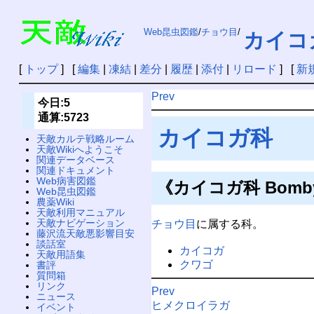
Web昆虫図鑑
/
チョウ目
/
カイコ
[
トップ
] [
編集
|
凍結
|
差分
|
履歴
|
添付
|
リロード
] [
新
Prev
今日:5
通算:5723
カイコガ科
天敵カルテ戦略ルーム
天敵Wikiへようこそ
関連データベース
関連ドキュメント
Web病害図鑑
《カイコガ科 Bomby
Web昆虫図鑑
農薬Wiki
天敵利用マニュアル
天敵ナビゲーション
チョウ目
に属する科。
藤沢流天敵悪影響目安
談話室
カイコガ
天敵用語集
クワゴ
書評
質問箱
リンク
Prev
ニュース
ヒメクロイラガ
イベント