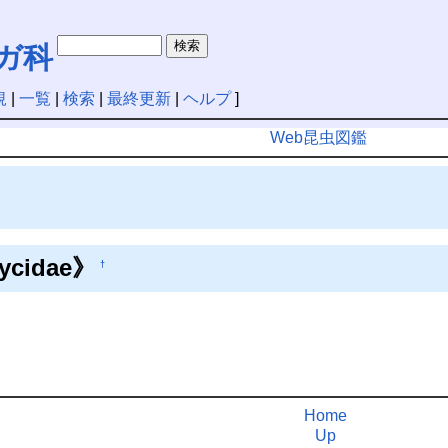
ガ科
規
|
一覧
|
検索
|
最終更新
|
ヘルプ
]
Web昆虫図鑑
cidae》
†
Home
Up