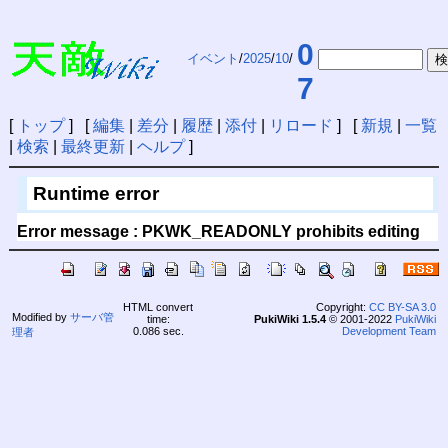
0
イベント
/
2025
/
10
/
7
[
トップ
] [
編集
|
差分
|
履歴
|
添付
|
リロード
] [
新規
|
一覧
|
検索
|
最終更新
|
ヘルプ
]
Runtime error
Error message : PKWK_READONLY prohibits editing
HTML convert
Copyright:
CC BY-SA 3.0
Modified by
サーバ管
time:
PukiWiki 1.5.4
© 2001-2022
PukiWiki
0.086 sec.
Development Team
理者