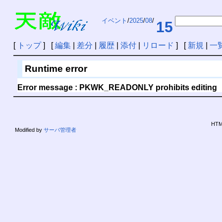
イベント
/
2025
/
08
/
15
[
トップ
] [
編集
|
差分
|
履歴
|
添付
|
リロード
] [
新規
|
一
Runtime error
Error message : PKWK_READONLY prohibits editing
HTML
Modified by
サーバ管理者