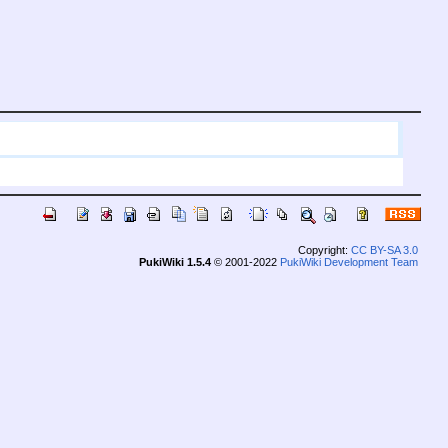
Copyright:
CC BY-SA 3.0
PukiWiki 1.5.4
© 2001-2022
PukiWiki Development Team