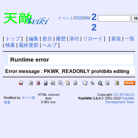
2
イベント
/
2025
/
06
/
2
[
トップ
] [
編集
|
差分
|
履歴
|
添付
|
リロード
] [
新規
|
一覧
|
検索
|
最終更新
|
ヘルプ
]
Runtime error
Error message : PKWK_READONLY prohibits editing
HTML convert
Copyright:
CC BY-SA 3.0
Modified by
サーバ管
time:
PukiWiki 1.5.4
© 2001-2022
PukiWiki
0.081 sec.
Development Team
理者