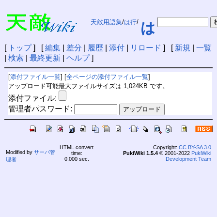
天敵用語集
/
は行
/
は
[
トップ
] [
編集
|
差分
|
履歴
|
添付
|
リロード
] [
新規
|
一覧
|
検索
|
最終更新
|
ヘルプ
]
[
添付ファイル一覧
] [
全ページの添付ファイル一覧
]
アップロード可能最大ファイルサイズは 1,024KB です。
添付ファイル:
管理者パスワード:
HTML convert
Copyright:
CC BY-SA 3.0
Modified by
サーバ管
time:
PukiWiki 1.5.4
© 2001-2022
PukiWiki
0.000 sec.
Development Team
理者