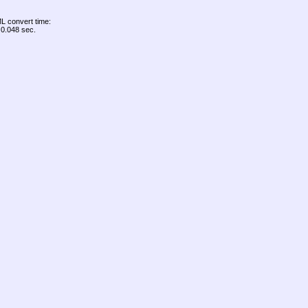
 convert time:
0.048 sec.