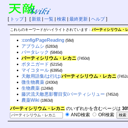
[
トップ
] [
新規
|
一覧
|
検索
|
最終更新
|
ヘルプ
]
これらのキーワードがハイライトされています：
バーティシリウム・
:config/PageReading
(58d)
アブラムシ
(5283d)
バータレック
(5840d)
バーティシリウム・レカニ
(7450d)
ボタニガード
(5215d)
マイコタール
(6395d)
天敵用語集/は行/は/
バーティシリウム・レカニ
(7452d
微生物農薬
(2430d)
生物農薬
(1249d)
藤沢流天敵悪影響目安/バーティシリュー
(7452d)
農薬Wiki
(1863d)
バーティシリウム・レカニ
のいずれかを含むページは
30
AND検索
OR検索