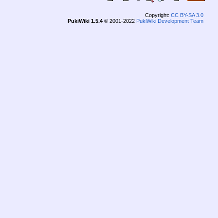
Copyright:
CC BY-SA 3.0
PukiWiki 1.5.4
© 2001-2022
PukiWiki Development Team