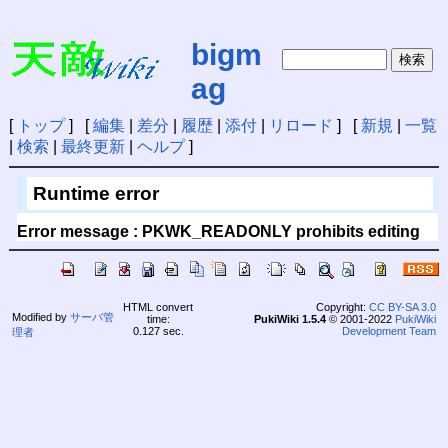
bigm
ag
[
トップ
] [
編集
|
差分
|
履歴
|
添付
|
リロード
] [
新規
|
一覧
|
検索
|
最終更新
|
ヘルプ
]
Runtime error
Error message : PKWK_READONLY prohibits editing
HTML convert
Copyright:
CC BY-SA 3.0
Modified by
サーバ管
time:
PukiWiki 1.5.4
© 2001-2022
PukiWiki
0.127 sec.
Development Team
理者