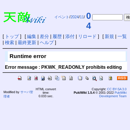
0
イベント
/
2024
/
11
/
4
[
トップ
] [
編集
|
差分
|
履歴
|
添付
|
リロード
] [
新規
|
一覧
|
検索
|
最終更新
|
ヘルプ
]
Runtime error
Error message : PKWK_READONLY prohibits editing
HTML convert
Copyright:
CC BY-SA 3.0
Modified by
サーバ管
time:
PukiWiki 1.5.4
© 2001-2022
PukiWiki
0.033 sec.
Development Team
理者