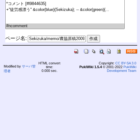
ページ名:
HTML convert
Copyright:
CC BY-SA 3.0
Modified by
サーバ管
time:
PukiWiki 1.5.4
© 2001-2022
PukiWiki
0.000 sec.
Development Team
理者