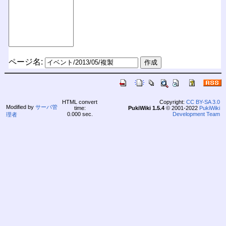
ページ名:
HTML convert
Copyright:
CC BY-SA 3.0
Modified by
サーバ管
time:
PukiWiki 1.5.4
© 2001-2022
PukiWiki
0.000 sec.
Development Team
理者