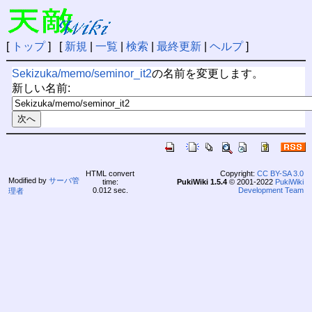
[
トップ
] [
新規
|
一覧
|
検索
|
最終更新
|
ヘルプ
]
Sekizuka/memo/seminor_it2
の名前を変更します。
新しい名前:
HTML convert
Copyright:
CC BY-SA 3.0
Modified by
サーバ管
time:
PukiWiki 1.5.4
© 2001-2022
PukiWiki
0.012 sec.
Development Team
理者