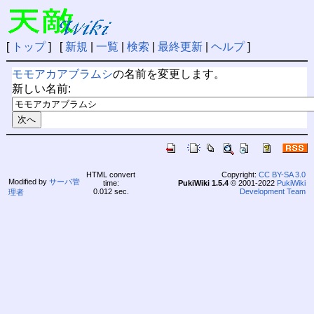
[
トップ
] [
新規
|
一覧
|
検索
|
最終更新
|
ヘルプ
]
モモアカアブラムシ
の名前を変更します。
新しい名前:
HTML convert
Copyright:
CC BY-SA 3.0
Modified by
サーバ管
time:
PukiWiki 1.5.4
© 2001-2022
PukiWiki
0.012 sec.
Development Team
理者