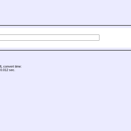
 convert time:
0.012 sec.