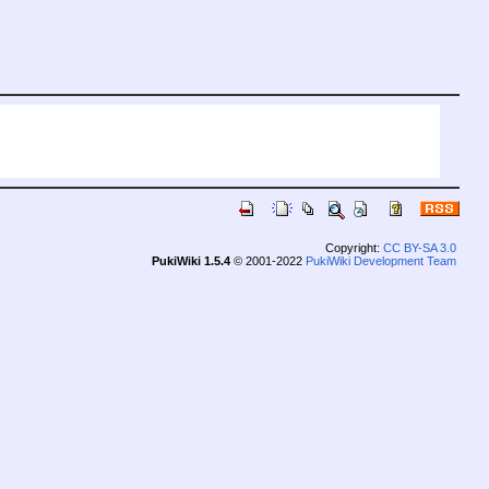
Copyright:
CC BY-SA 3.0
PukiWiki 1.5.4
© 2001-2022
PukiWiki Development Team