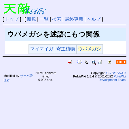
[
トップ
] [
新規
|
一覧
|
検索
|
最終更新
|
ヘルプ
]
ウバメガシを述語にもつ関係
マイマイガ
寄主植物
ウバメガシ
HTML convert
Copyright:
CC BY-SA 3.0
Modified by
サーバ管
time:
PukiWiki 1.5.4
© 2001-2022
PukiWiki
0.002 sec.
Development Team
理者