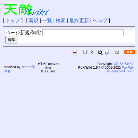
[
トップ
] [
新規
|
一覧
|
検索
|
最終更新
|
ヘルプ
]
ページ新規作成:
HTML convert
Copyright:
CC BY-SA 3.0
Modified by
サーバ管
time:
PukiWiki 1.5.4
© 2001-2022
PukiWiki
0.000 sec.
Development Team
理者