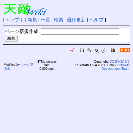
[
トップ
] [
新規
|
一覧
|
検索
|
最終更新
|
ヘルプ
]
ページ新規作成:
HTML convert
Copyright:
CC BY-SA 3.0
Modified by
サーバ管
time:
PukiWiki 1.5.4
© 2001-2022
PukiWiki
0.000 sec.
Development Team
理者