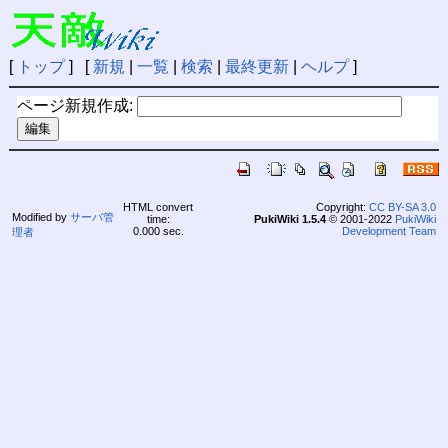
[
トップ
] [
新規
|
一覧
|
検索
|
最終更新
|
ヘルプ
]
ページ新規作成:
HTML convert
Copyright:
CC BY-SA 3.0
Modified by
サーバ管
time:
PukiWiki 1.5.4
© 2001-2022
PukiWiki
0.000 sec.
Development Team
理者