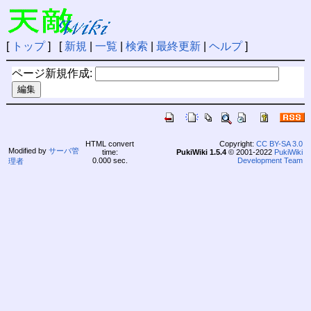
[
トップ
] [
新規
|
一覧
|
検索
|
最終更新
|
ヘルプ
]
ページ新規作成:
HTML convert
Copyright:
CC BY-SA 3.0
Modified by
サーバ管
time:
PukiWiki 1.5.4
© 2001-2022
PukiWiki
0.000 sec.
Development Team
理者