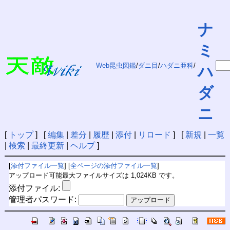
ナ
ミ
Web昆虫図鑑
/
ダニ目
/
ハダニ亜科
/
ハ
ダ
ニ
[
トップ
] [
編集
|
差分
|
履歴
|
添付
|
リロード
] [
新規
|
一覧
|
検索
|
最終更新
|
ヘルプ
]
[
添付ファイル一覧
] [
全ページの添付ファイル一覧
]
アップロード可能最大ファイルサイズは 1,024KB です。
添付ファイル:
管理者パスワード: