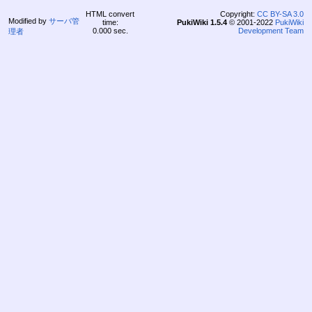
HTML convert
Copyright:
CC BY-SA 3.0
Modified by
サーバ管
time:
PukiWiki 1.5.4
© 2001-2022
PukiWiki
0.000 sec.
Development Team
理者