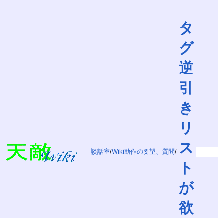
タ
グ
逆
引
き
リ
ス
談話室
/
Wiki動作の要望、質問
/
ト
が
欲