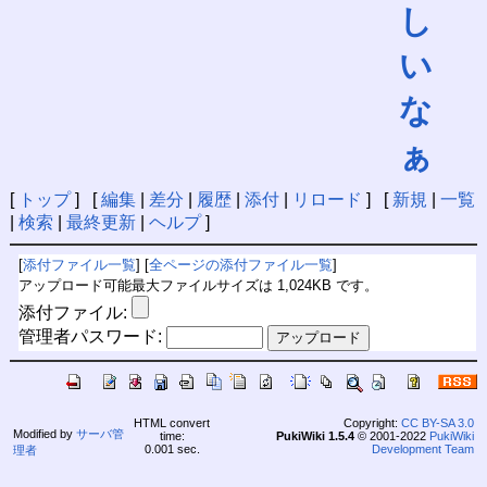
し
い
な
ぁ
[
トップ
] [
編集
|
差分
|
履歴
|
添付
|
リロード
] [
新規
|
一覧
|
検索
|
最終更新
|
ヘルプ
]
[
添付ファイル一覧
] [
全ページの添付ファイル一覧
]
アップロード可能最大ファイルサイズは 1,024KB です。
添付ファイル:
管理者パスワード:
HTML convert
Copyright:
CC BY-SA 3.0
Modified by
サーバ管
time:
PukiWiki 1.5.4
© 2001-2022
PukiWiki
0.001 sec.
Development Team
理者