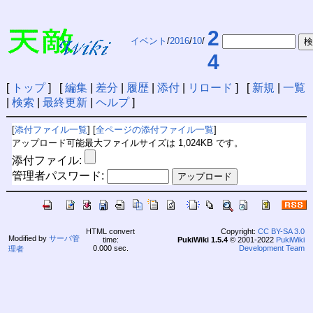
2
イベント
/
2016
/
10
/
4
[
トップ
] [
編集
|
差分
|
履歴
|
添付
|
リロード
] [
新規
|
一覧
|
検索
|
最終更新
|
ヘルプ
]
[
添付ファイル一覧
] [
全ページの添付ファイル一覧
]
アップロード可能最大ファイルサイズは 1,024KB です。
添付ファイル:
管理者パスワード:
HTML convert
Copyright:
CC BY-SA 3.0
Modified by
サーバ管
time:
PukiWiki 1.5.4
© 2001-2022
PukiWiki
0.000 sec.
Development Team
理者