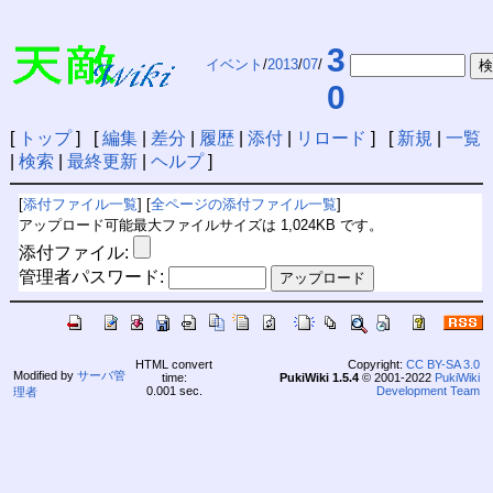
3
イベント
/
2013
/
07
/
0
[
トップ
] [
編集
|
差分
|
履歴
|
添付
|
リロード
] [
新規
|
一覧
|
検索
|
最終更新
|
ヘルプ
]
[
添付ファイル一覧
] [
全ページの添付ファイル一覧
]
アップロード可能最大ファイルサイズは 1,024KB です。
添付ファイル:
管理者パスワード:
HTML convert
Copyright:
CC BY-SA 3.0
Modified by
サーバ管
time:
PukiWiki 1.5.4
© 2001-2022
PukiWiki
0.001 sec.
Development Team
理者