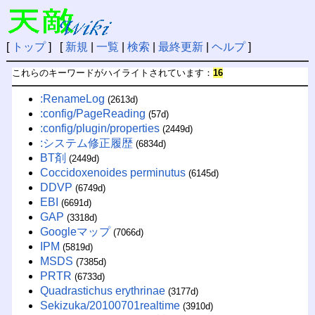
[
トップ
] [
新規
|
一覧
|
検索
|
最終更新
|
ヘルプ
]
これらのキーワードがハイライトされています：
16
:RenameLog
(2613d)
:config/PageReading
(57d)
:config/plugin/properties
(2449d)
:システム修正履歴
(6834d)
BT剤
(2449d)
Coccidoxenoides perminutus
(6145d)
DDVP
(6749d)
EBI
(6691d)
GAP
(3318d)
Googleマップ
(7066d)
IPM
(5819d)
MSDS
(7385d)
PRTR
(6733d)
Quadrastichus erythrinae
(3177d)
Sekizuka/20100701realtime
(3910d)