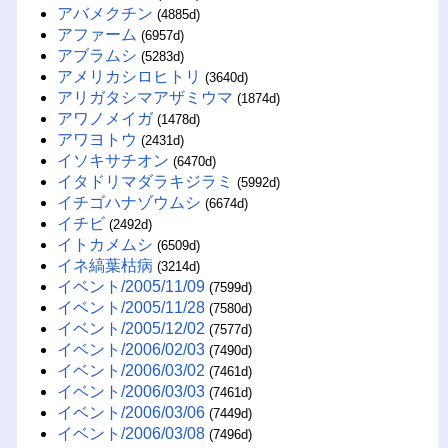
アバメクチン
(4885d)
アファーム
(6957d)
アブラムシ
(5283d)
アメリカシロヒトリ
(3640d)
アリガタシマアザミウマ
(1874d)
アワノメイガ
(1478d)
アワヨトウ
(2431d)
イソキサチオン
(6470d)
イタドリマダラキジラミ
(5992d)
イチゴハナゾウムシ
(6674d)
イチビ
(2492d)
イトカメムシ
(6509d)
イネ縞葉枯病
(3214d)
イベント/2005/11/09
(7599d)
イベント/2005/11/28
(7580d)
イベント/2005/12/02
(7577d)
イベント/2006/02/03
(7490d)
イベント/2006/03/02
(7461d)
イベント/2006/03/03
(7461d)
イベント/2006/03/06
(7449d)
イベント/2006/03/08
(7496d)