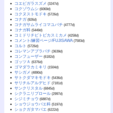
コエビガラスズメ
(3247d)
コクゾウムシ
(6069d)
コクヌストモドキ
(5726d)
コナガ
(926d)
コナガサムライコマユバチ
(4777d)
コナガ科
(5449d)
コミドリチビトビカスミカメ
(4258d)
コメント/練習ページ/FUJISAWA
(7583d)
コルト
(5726d)
コレマンアブラバチ
(3639d)
コンフューザー
(6182d)
ゴッツＡ
(6376d)
ゴマダラカミキリ
(1504d)
サシガメ
(4890d)
サトクダマキモドキ
(5436d)
サリチルアルデヒド
(7181d)
サンクリスタル
(6845d)
シクラニリプロール
(2997d)
シジミチョウ
(6887d)
ショウジョウバエ科
(5197d)
ショクガタマバエ
(6222d)