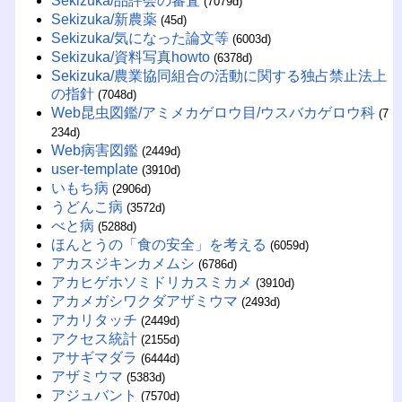
Sekizuka/品評会の審査
(7079d)
Sekizuka/新農薬
(45d)
Sekizuka/気になった論文等
(6003d)
Sekizuka/資料写真howto
(6378d)
Sekizuka/農業協同組合の活動に関する独占禁止法上
の指針
(7048d)
Web昆虫図鑑/アミメカゲロウ目/ウスバカゲロウ科
(7
234d)
Web病害図鑑
(2449d)
user-template
(3910d)
いもち病
(2906d)
うどんこ病
(3572d)
べと病
(5288d)
ほんとうの「食の安全」を考える
(6059d)
アカスジキンカメムシ
(6786d)
アカヒゲホソミドリカスミカメ
(3910d)
アカメガシワクダアザミウマ
(2493d)
アカリタッチ
(2449d)
アクセス統計
(2155d)
アサギマダラ
(6444d)
アザミウマ
(5383d)
アジュバント
(7570d)