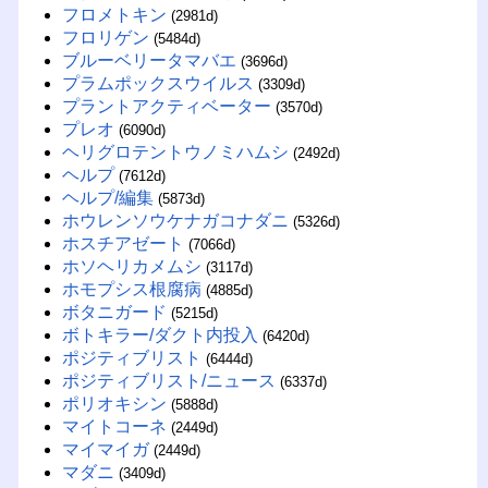
フロメトキン
(2981d)
フロリゲン
(5484d)
ブルーベリータマバエ
(3696d)
プラムポックスウイルス
(3309d)
プラントアクティベーター
(3570d)
プレオ
(6090d)
ヘリグロテントウノミハムシ
(2492d)
ヘルプ
(7612d)
ヘルプ/編集
(5873d)
ホウレンソウケナガコナダニ
(5326d)
ホスチアゼート
(7066d)
ホソヘリカメムシ
(3117d)
ホモプシス根腐病
(4885d)
ボタニガード
(5215d)
ボトキラー/ダクト内投入
(6420d)
ポジティブリスト
(6444d)
ポジティブリスト/ニュース
(6337d)
ポリオキシン
(5888d)
マイトコーネ
(2449d)
マイマイガ
(2449d)
マダニ
(3409d)