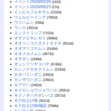
イベント/2026/03/28
(142d)
イベント/2026/06/23
(57d)
インピルフルキサム
(2310d)
ウェルビーイング
(7083d)
ウリハムシ
(258d)
ウンカ
(3501d)
エンストリップ
(7152d)
オオクビキレガイ
(3696d)
オオツノコクヌストモドキ
(3514d)
オオマリコケムシ
(5148d)
オオメカメムシ
(4873d)
オサダン
(2449d)
オンシツツヤコバチ
(6740d)
カシノナガキクイムシ
(5193d)
カタバミハダニ
(2492d)
カンザワハダニ
(2492d)
キアゲハ
(2492d)
キイロショウジョウバエ
(3591d)
キクノネハネオレバエ
(3572d)
キク白さび病
(3621d)
キク白さび病/補足
(7599d)
キジラミ科