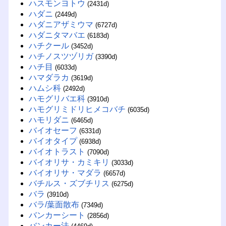
ハスモンヨトウ
(2431d)
ハダニ
(2449d)
ハダニアザミウマ
(6727d)
ハダニタマバエ
(6183d)
ハチクール
(3452d)
ハチノスツヅリガ
(3390d)
ハチ目
(6033d)
ハマダラカ
(3619d)
ハムシ科
(2492d)
ハモグリバエ科
(3910d)
ハモグリミドリヒメコバチ
(6035d)
ハモリダニ
(6465d)
バイオセーフ
(6331d)
バイオタイプ
(6938d)
バイオトラスト
(7090d)
バイオリサ・カミキリ
(3033d)
バイオリサ・マダラ
(6657d)
バチルス・ズブチリス
(6275d)
バラ
(3910d)
バラ/葉面散布
(7349d)
バンカーシート
(2856d)
バンカー法