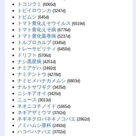
トコジラミ
(6065d)
トビイロウンカ
(3247d)
トビムシ
(645d)
トマト黄化えそウイルス
(6519d)
トマト黄化えそ病
(6776d)
トマト黄化葉巻病
(5237d)
トルプロカルブ
(3345d)
トレーサビリティ
(6450d)
ドリフト
(5706d)
ナシ黒星病
(4251d)
ナミアゲハ
(2492d)
ナミテントウ
(4278d)
ナミヒメハナカメムシ
(6803d)
ナルトサワギク
(3425d)
ニシキアオイ
(3425d)
ニュース
(3013d)
ネオニコチノイド
(1665d)
ネギアザミウマ
(3762d)
ネギネクロバネキノコバエ
(2962d)
ノミハムシ亜科
(2492d)
ハコベハナバエ
(3702d)