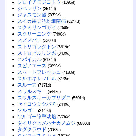
シロイチモジヨトウ
(1095d)
ジベレリン
(3544d)
ジャスモン酸
(7059d)
スイカ果実汚斑細菌病
(5244d)
スクミリンゴガイ
(2040d)
スクリーニング
(7490d)
スズメバチ
(3300d)
ストリゴラクトン
(3619d)
ストロビルリン系
(3409d)
スパイカル
(6184d)
スピノエース
(6896d)
スマートフレッシュ
(4180d)
スルホキサフロル
(3135d)
スルー力
(7171d)
スワルスキー
(5442d)
スワルスキーカブリダニ
(5601d)
セイヨウミツバチ
(2449d)
ソルゴー
(2449d)
ソルゴー障壁栽培
(6636d)
タイリクヒメハナカメムシ
(6580d)
タグクラウド
(7063d)
タバコカスミカメ