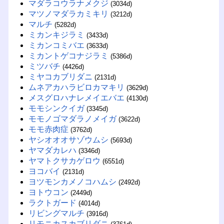
マダラコウラナメクジ
(3034d)
マツノマダラカミキリ
(3212d)
マルチ
(5282d)
ミカンキジラミ
(3433d)
ミカンコミバエ
(3633d)
ミカントゲコナジラミ
(5386d)
ミツバチ
(4426d)
ミヤコカブリダニ
(2131d)
ムネアカハラビロカマキリ
(3629d)
メスグロハナレメイエバエ
(4130d)
モモシンクイガ
(3345d)
モモノゴマダラノメイガ
(3622d)
モモ赤肉症
(3762d)
ヤシオオオサゾウムシ
(5693d)
ヤマダカレハ
(3346d)
ヤマトクサカゲロウ
(6551d)
ヨコバイ
(2131d)
ヨツモンカメノコハムシ
(2492d)
ヨトウコン
(2449d)
ラクトガード
(4014d)
リビングマルチ
(3916d)
リモニカスカブリダニ