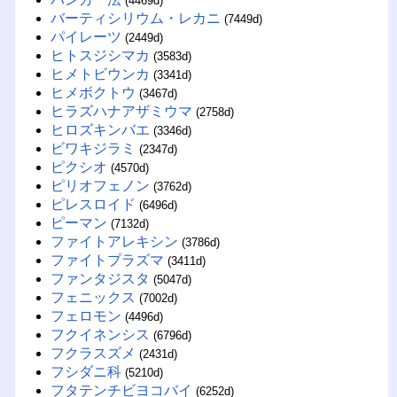
(4469d)
バーティシリウム・レカニ
(7449d)
パイレーツ
(2449d)
ヒトスジシマカ
(3583d)
ヒメトビウンカ
(3341d)
ヒメボクトウ
(3467d)
ヒラズハナアザミウマ
(2758d)
ヒロズキンバエ
(3346d)
ビワキジラミ
(2347d)
ピクシオ
(4570d)
ピリオフェノン
(3762d)
ピレスロイド
(6496d)
ピーマン
(7132d)
ファイトアレキシン
(3786d)
ファイトプラズマ
(3411d)
ファンタジスタ
(5047d)
フェニックス
(7002d)
フェロモン
(4496d)
フクイネンシス
(6796d)
フクラスズメ
(2431d)
フシダニ科
(5210d)
フタテンチビヨコバイ
(6252d)