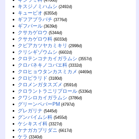
(4766d)
キスジノミハムシ
(2492d)
キュービオ
(6355d)
ギフアブラバチ
(3776d)
ギフパール
(3639d)
クサカゲロウ
(5344d)
クサカゲロウ科
(6033d)
クビアカツヤカミキリ
(2998d)
クリシギゾウムシ
(6602d)
クロテンコナカイガラムシ
(3557d)
クロバネキノコバエ科
(3332d)
クロヒョウタンカスミカメ
(4469d)
クロピラリド
(3180d)
クロメンガタスズメ
(3591d)
クロラントラニリプロール
(5336d)
クワシロカイガラムシ
(3786d)
グリーンペパーPM
(4797d)
グレガリナ
(5445d)
グンバイムシ科
(5455d)
ケシキスイ科
(3327d)
ケナガカブリダニ
(6617d)
ケラ
(3340d)