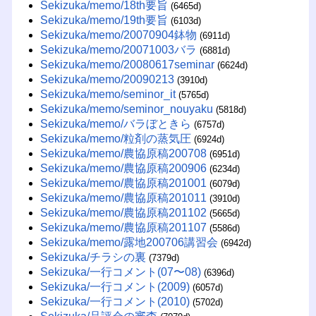
Sekizuka/memo/18th要旨
(6465d)
Sekizuka/memo/19th要旨
(6103d)
Sekizuka/memo/20070904鉢物
(6911d)
Sekizuka/memo/20071003バラ
(6881d)
Sekizuka/memo/20080617seminar
(6624d)
Sekizuka/memo/20090213
(3910d)
Sekizuka/memo/seminor_it
(5765d)
Sekizuka/memo/seminor_nouyaku
(5818d)
Sekizuka/memo/バラぼときら
(6757d)
Sekizuka/memo/粒剤の蒸気圧
(6924d)
Sekizuka/memo/農協原稿200708
(6951d)
Sekizuka/memo/農協原稿200906
(6234d)
Sekizuka/memo/農協原稿201001
(6079d)
Sekizuka/memo/農協原稿201011
(3910d)
Sekizuka/memo/農協原稿201102
(5665d)
Sekizuka/memo/農協原稿201107
(5586d)
Sekizuka/memo/露地200706講習会
(6942d)
Sekizuka/チラシの裏
(7379d)
Sekizuka/一行コメント(07〜08)
(6396d)
Sekizuka/一行コメント(2009)
(6057d)
Sekizuka/一行コメント(2010)
(5702d)