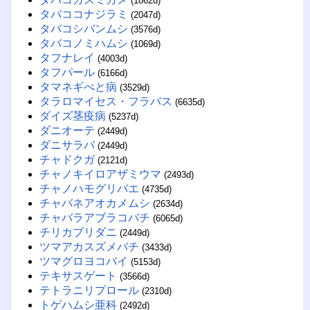
(1862d)
タバココナジラミ
(2047d)
タバコシバンムシ
(3576d)
タバコノミハムシ
(1069d)
タフナレイ
(4003d)
タフパール
(6166d)
タマネギべと病
(3529d)
タラロマイセス・フラバス
(6635d)
ダイズ茎疫病
(5237d)
ダニオーテ
(2449d)
ダニサラバ
(2449d)
チャドクガ
(2121d)
チャノキイロアザミウマ
(2493d)
チャノハモグリバエ
(4735d)
チャバネアオカメムシ
(2634d)
チャバラアブラコバチ
(6065d)
チリカブリダニ
(2449d)
ツマアカスズメバチ
(3433d)
ツマグロヨコバイ
(5153d)
テキサスゲート
(3566d)
テトラニリプロール
(2310d)
トゲハムシ亜科
(2492d)